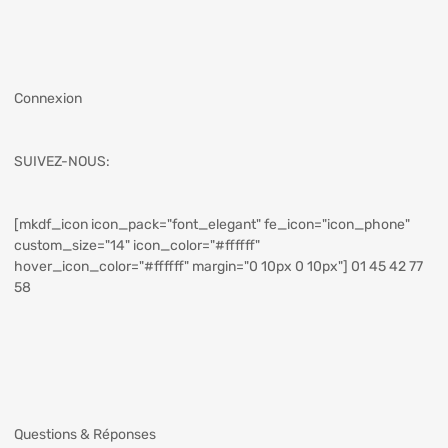
Connexion
SUIVEZ-NOUS:
[mkdf_icon icon_pack="font_elegant" fe_icon="icon_phone"
custom_size="14" icon_color="#ffffff"
hover_icon_color="#ffffff" margin="0 10px 0 10px"] 01 45 42 77
58
Questions & Réponses