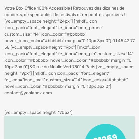
Votre Box Office 100% Accessible ! Retrouvez des dizaines de
concerts, de spectacles, de festivals et rencontres sportives !
[vc_empty_space height="24px"] [mkdf_icon
icon_pack="font_elegant" fe_icon="icon_phone"
custom_size="14" icon_color="#bbbbbb"
hover_icon_color="#bbbbbb" margin="0 10px 3px 0"] 01 45 42 77
58 [vc_empty_space height="9px"] [mkdf_icon
icon_pack="font_elegant" fe_icon="icon_pin" custom_size="14"
icon_color="#bbbbbb" hover_icon_color="#bbbbbb" margin="0
10px 3px 0"] 90 rue du Moulin Vert 75014 Paris [vc_empty_space
height="9px"] [mkdf_icon icon_pack="font_elegant"
fe_icon="icon_mail" custom_size="14" icon_color="#bbbbbb"
hover_icon_color="#bbbbbb" margin="0 10px 3px 0"]
contact@yoolabox.com
[vc_empty_space height="70px"]