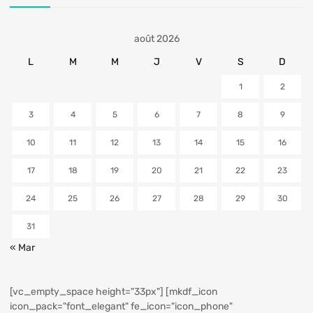
août 2026
L
M
M
J
V
S
D
1
2
3
4
5
6
7
8
9
10
11
12
13
14
15
16
17
18
19
20
21
22
23
24
25
26
27
28
29
30
31
« Mar
[vc_empty_space height="33px"] [mkdf_icon
icon_pack="font_elegant" fe_icon="icon_phone"