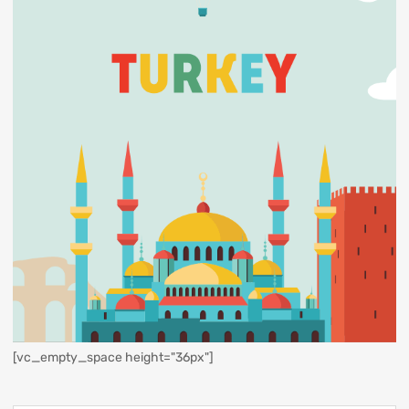
[vc_empty_space height="36px"]