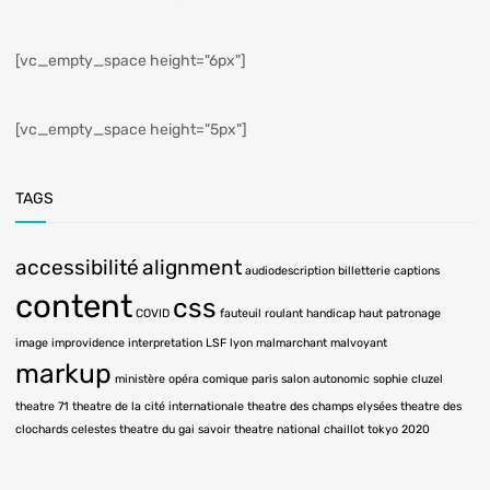
[vc_empty_space height="6px"]
[vc_empty_space height="5px"]
TAGS
accessibilité
alignment
audiodescription
billetterie
captions
content
css
COVID
fauteuil roulant
handicap
haut patronage
image
improvidence
interpretation LSF
lyon
malmarchant
malvoyant
markup
ministère
opéra comique
paris
salon autonomic
sophie cluzel
theatre 71
theatre de la cité internationale
theatre des champs elysées
theatre des
clochards celestes
theatre du gai savoir
theatre national chaillot
tokyo 2020