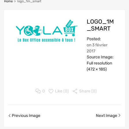
Home
>
logo_1m_smart
LOGO_1M
_SMART
Posted:
on
3 février
2017
Source Image:
Full resolution
(472 × 185)
0
Like (
0
)
Share (0)
Previous Image
Next Image