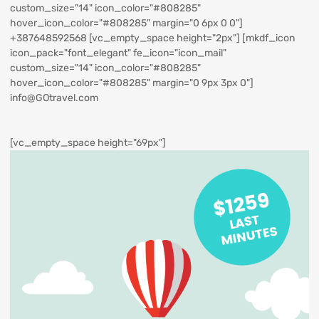
custom_size="14" icon_color="#808285"
hover_icon_color="#808285" margin="0 6px 0 0"]
+387648592568
[vc_empty_space height="2px"] [mkdf_icon
icon_pack="font_elegant" fe_icon="icon_mail"
custom_size="14" icon_color="#808285"
hover_icon_color="#808285" margin="0 9px 3px 0"]
info@GOtravel.com
[vc_empty_space height="69px"]