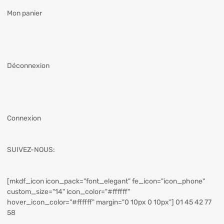
Mon panier
Déconnexion
Connexion
SUIVEZ-NOUS:
[mkdf_icon icon_pack="font_elegant" fe_icon="icon_phone"
custom_size="14" icon_color="#ffffff"
hover_icon_color="#ffffff" margin="0 10px 0 10px"] 01 45 42 77
58