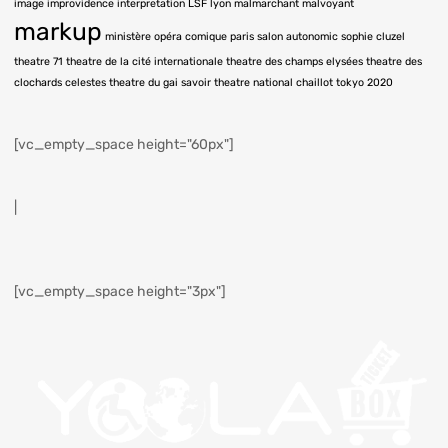
image
improvidence
interpretation LSF
lyon
malmarchant
malvoyant
markup
ministère
opéra comique
paris
salon autonomic
sophie cluzel
theatre 71
theatre de la cité internationale
theatre des champs elysées
theatre des
clochards celestes
theatre du gai savoir
theatre national chaillot
tokyo 2020
[vc_empty_space height="60px"]
|
[vc_empty_space height="3px"]