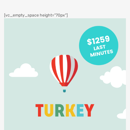
[vc_empty_space height="70px"]