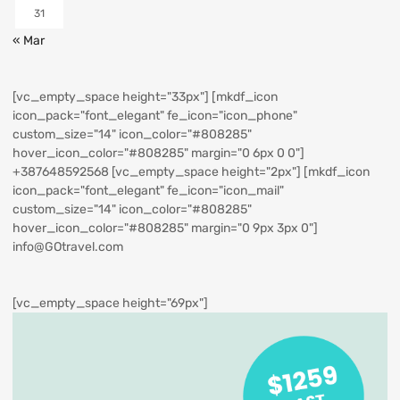
31
« Mar
[vc_empty_space height="33px"] [mkdf_icon
icon_pack="font_elegant" fe_icon="icon_phone"
custom_size="14" icon_color="#808285"
hover_icon_color="#808285" margin="0 6px 0 0"]
+387648592568
[vc_empty_space height="2px"] [mkdf_icon
icon_pack="font_elegant" fe_icon="icon_mail"
custom_size="14" icon_color="#808285"
hover_icon_color="#808285" margin="0 9px 3px 0"]
info@GOtravel.com
[vc_empty_space height="69px"]