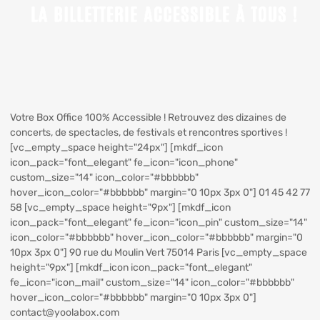
Votre Box Office 100% Accessible ! Retrouvez des dizaines de
concerts, de spectacles, de festivals et rencontres sportives !
[vc_empty_space height="24px"] [mkdf_icon
icon_pack="font_elegant" fe_icon="icon_phone"
custom_size="14" icon_color="#bbbbbb"
hover_icon_color="#bbbbbb" margin="0 10px 3px 0"] 01 45 42 77
58 [vc_empty_space height="9px"] [mkdf_icon
icon_pack="font_elegant" fe_icon="icon_pin" custom_size="14"
icon_color="#bbbbbb" hover_icon_color="#bbbbbb" margin="0
10px 3px 0"] 90 rue du Moulin Vert 75014 Paris [vc_empty_space
height="9px"] [mkdf_icon icon_pack="font_elegant"
fe_icon="icon_mail" custom_size="14" icon_color="#bbbbbb"
hover_icon_color="#bbbbbb" margin="0 10px 3px 0"]
contact@yoolabox.com