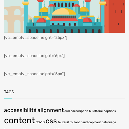
[vc_empty_space height="26px"]
[vc_empty_space height="6px"]
[vc_empty_space height="5px"]
TAGS
accessibilité
alignment
audiodescription
billetterie
captions
content
css
COVID
fauteuil roulant
handicap
haut patronage