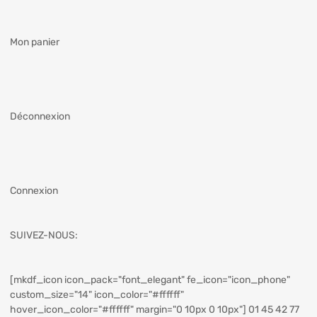
Mon panier
Déconnexion
Connexion
SUIVEZ-NOUS:
[mkdf_icon icon_pack="font_elegant" fe_icon="icon_phone"
custom_size="14" icon_color="#ffffff"
hover_icon_color="#ffffff" margin="0 10px 0 10px"] 01 45 42 77