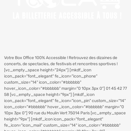
Votre Box Office 100% Accessible ! Retrouvez des dizaines de
concerts, de spectacles, de festivals et rencontres sportives !
[vc_empty_space height="24px"] [mkdf_icon
icon_pack="font_elegant" fe_icon="icon_phone"
custom_size="14" icon_color="#bbbbbb"
hover_icon_color="#bbbbbb" margin="0 10px 3px 0"] 01 45 42 77
58 [vc_empty_space height="9px"] [mkdf_icon
icon_pack="font_elegant" fe_icon="icon_pin" custom_size="14"
icon_color="#bbbbbb" hover_icon_color="#bbbbbb" margin="0
10px 3px 0"] 90 rue du Moulin Vert 75014 Paris [vc_empty_space
height="9px"] [mkdf_icon icon_pack="font_elegant"
fe_icon="icon_mail" custom_size="14" icon_color="#bbbbbb"