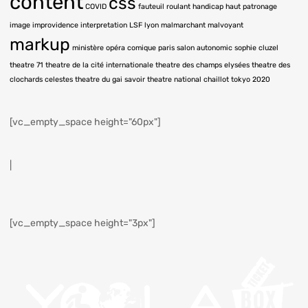
content
css
COVID
fauteuil roulant
handicap
haut patronage
image
improvidence
interpretation LSF
lyon
malmarchant
malvoyant
markup
ministère
opéra comique
paris
salon autonomic
sophie cluzel
theatre 71
theatre de la cité internationale
theatre des champs elysées
theatre des
clochards celestes
theatre du gai savoir
theatre national chaillot
tokyo 2020
[vc_empty_space height="60px"]
|
[vc_empty_space height="3px"]