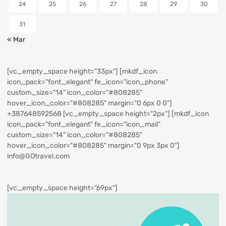
24
25
26
27
28
29
30
31
« Mar
[vc_empty_space height="33px"] [mkdf_icon
icon_pack="font_elegant" fe_icon="icon_phone"
custom_size="14" icon_color="#808285"
hover_icon_color="#808285" margin="0 6px 0 0"]
+387648592568
[vc_empty_space height="2px"] [mkdf_icon
icon_pack="font_elegant" fe_icon="icon_mail"
custom_size="14" icon_color="#808285"
hover_icon_color="#808285" margin="0 9px 3px 0"]
info@GOtravel.com
[vc_empty_space height="69px"]