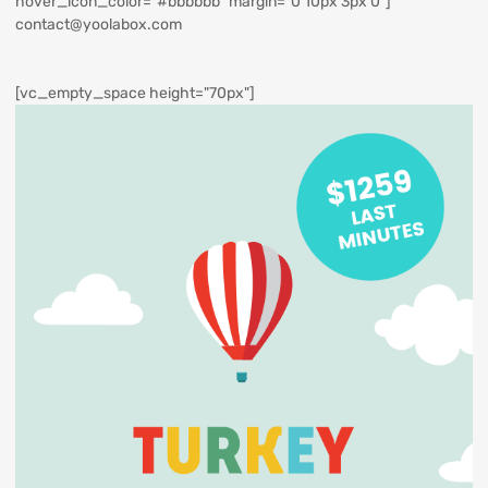
hover_icon_color="#bbbbbb" margin="0 10px 3px 0"]
contact@yoolabox.com
[vc_empty_space height="70px"]