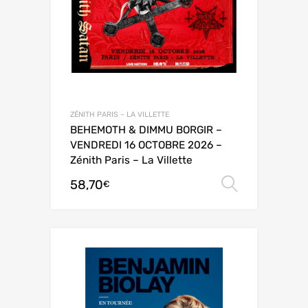
ZÉNITH PARIS – LA VILLETTE
BEHEMOTH & DIMMU BORGIR –
VENDREDI 16 OCTOBRE 2026 –
Zénith Paris – La Villette
58,70
Choix de
€