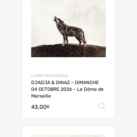
LE DÔME DE MARSEILLE
DJADJA & DINAZ – DIMANCHE
04 OCTOBRE 2026 – Le Dôme de
Marseille
43,00
Choix de
€