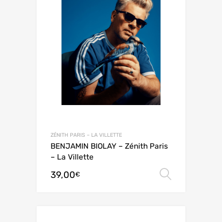
ZÉNITH PARIS – LA VILLETTE
BENJAMIN BIOLAY – Zénith Paris
– La Villette
39,00
Choix de
€