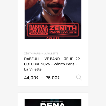
ZÉNITH PARIS – LA VILLETTE
DABEULL LIVE BAND – JEUDI 29
OCTOBRE 2026 – Zénith Paris –
La Villette
44,00
–
75,00
Choix de
€
€