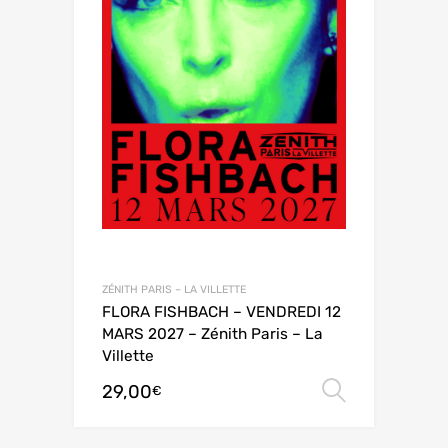
ZÉNITH PARIS – LA VILLETTE
FLORA FISHBACH – VENDREDI 12
MARS 2027 – Zénith Paris – La
Villette
29,00
Choix de
€