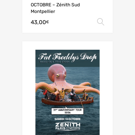
OCTOBRE – Zénith Sud
Montpellier
43,00
Choix de
€