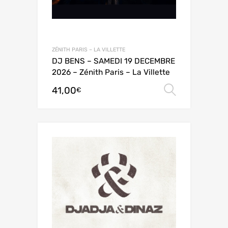
ZÉNITH PARIS – LA VILLETTE
DJ BENS – SAMEDI 19 DECEMBRE
2026 – Zénith Paris – La Villette
41,00
Choix de
€