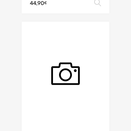
44,90
Choix de
€