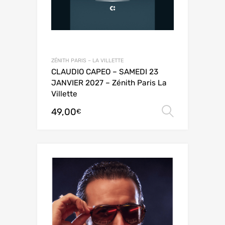
ZÉNITH PARIS – LA VILLETTE
CLAUDIO CAPEO – SAMEDI 23
JANVIER 2027 – Zénith Paris La
Villette
49,00
Choix de
€