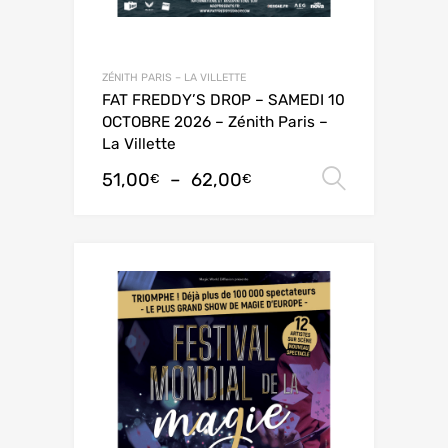
ZÉNITH PARIS – LA VILLETTE
FAT FREDDY’S DROP – SAMEDI 10
OCTOBRE 2026 – Zénith Paris –
La Villette
51,00
–
62,00
Choix de
€
€