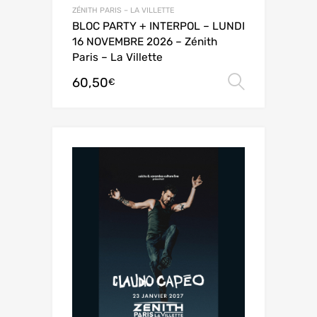
ZÉNITH PARIS – LA VILLETTE
BLOC PARTY + INTERPOL – LUNDI
16 NOVEMBRE 2026 – Zénith
Paris – La Villette
60,50
Choix de
€