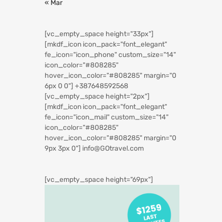
« Mar
[vc_empty_space height="33px"]
[mkdf_icon icon_pack="font_elegant"
fe_icon="icon_phone" custom_size="14"
icon_color="#808285"
hover_icon_color="#808285" margin="0
6px 0 0"]
+387648592568
[vc_empty_space height="2px"]
[mkdf_icon icon_pack="font_elegant"
fe_icon="icon_mail" custom_size="14"
icon_color="#808285"
hover_icon_color="#808285" margin="0
9px 3px 0"]
info@GOtravel.com
[vc_empty_space height="69px"]