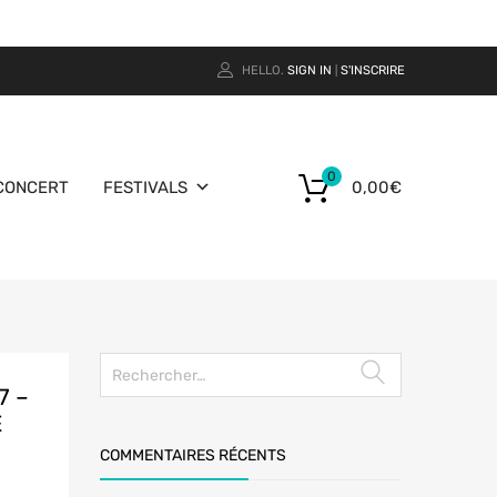
HELLO.
SIGN IN
S'INSCRIRE
|
0
CONCERT
FESTIVALS
0,00
€
7 –
E
COMMENTAIRES RÉCENTS