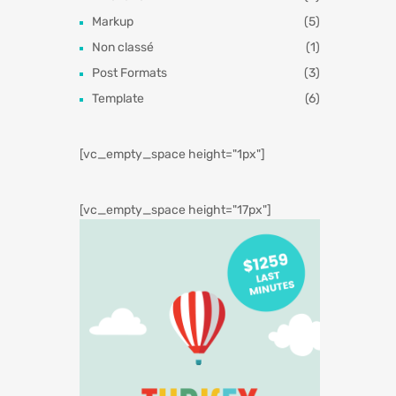
Markup
(5)
Non classé
(1)
Post Formats
(3)
Template
(6)
[vc_empty_space height="1px"]
[vc_empty_space height="17px"]