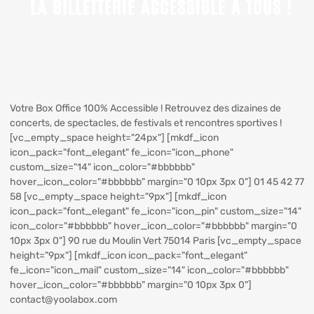
Votre Box Office 100% Accessible ! Retrouvez des dizaines de
concerts, de spectacles, de festivals et rencontres sportives !
[vc_empty_space height="24px"] [mkdf_icon
icon_pack="font_elegant" fe_icon="icon_phone"
custom_size="14" icon_color="#bbbbbb"
hover_icon_color="#bbbbbb" margin="0 10px 3px 0"] 01 45 42 77
58 [vc_empty_space height="9px"] [mkdf_icon
icon_pack="font_elegant" fe_icon="icon_pin" custom_size="14"
icon_color="#bbbbbb" hover_icon_color="#bbbbbb" margin="0
10px 3px 0"] 90 rue du Moulin Vert 75014 Paris [vc_empty_space
height="9px"] [mkdf_icon icon_pack="font_elegant"
fe_icon="icon_mail" custom_size="14" icon_color="#bbbbbb"
hover_icon_color="#bbbbbb" margin="0 10px 3px 0"]
contact@yoolabox.com