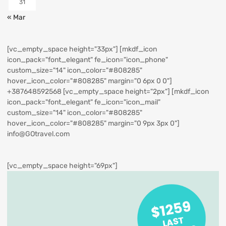
31
« Mar
[vc_empty_space height="33px"] [mkdf_icon
icon_pack="font_elegant" fe_icon="icon_phone"
custom_size="14" icon_color="#808285"
hover_icon_color="#808285" margin="0 6px 0 0"]
+387648592568
[vc_empty_space height="2px"] [mkdf_icon
icon_pack="font_elegant" fe_icon="icon_mail"
custom_size="14" icon_color="#808285"
hover_icon_color="#808285" margin="0 9px 3px 0"]
info@GOtravel.com
[vc_empty_space height="69px"]