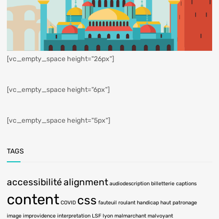
[vc_empty_space height="26px"]
[vc_empty_space height="6px"]
[vc_empty_space height="5px"]
TAGS
accessibilité
alignment
audiodescription
billetterie
captions
content
css
COVID
fauteuil roulant
handicap
haut patronage
image
improvidence
interpretation LSF
lyon
malmarchant
malvoyant