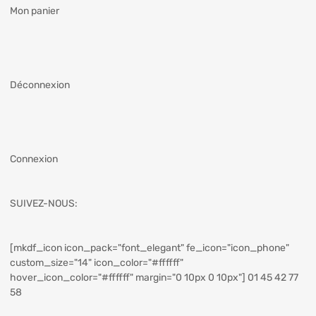
Mon panier
Déconnexion
Connexion
SUIVEZ-NOUS:
[mkdf_icon icon_pack="font_elegant" fe_icon="icon_phone"
custom_size="14" icon_color="#ffffff"
hover_icon_color="#ffffff" margin="0 10px 0 10px"] 01 45 42 77
58