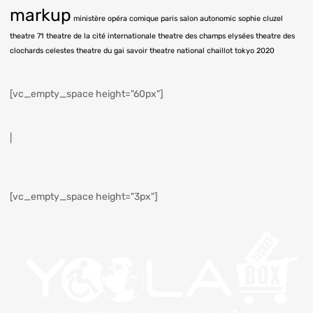
markup
ministère
opéra comique
paris
salon autonomic
sophie cluzel
theatre 71
theatre de la cité internationale
theatre des champs elysées
theatre des
clochards celestes
theatre du gai savoir
theatre national chaillot
tokyo 2020
[vc_empty_space height="60px"]
|
[vc_empty_space height="3px"]