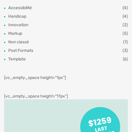
Accessibilité
(4)
Handicap
(4)
Innovation
(2)
Markup
(5)
Non classé
(1)
Post Formats
(3)
Template
(6)
[vc_empty_space height="1px"]
[vc_empty_space height="17px"]