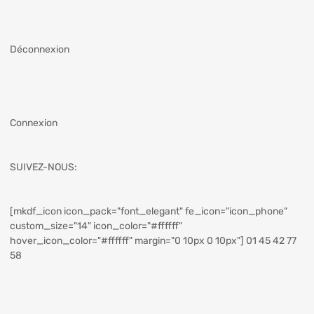
Déconnexion
Connexion
SUIVEZ-NOUS:
[mkdf_icon icon_pack="font_elegant" fe_icon="icon_phone"
custom_size="14" icon_color="#ffffff"
hover_icon_color="#ffffff" margin="0 10px 0 10px"] 01 45 42 77
58