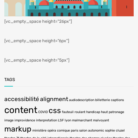
[vc_empty_space height="26px"]
[vc_empty_space height="6px"]
[vc_empty_space height="5px"]
TAGS
accessibilité
alignment
audiodescription
billetterie
captions
content
css
COVID
fauteuil roulant
handicap
haut patronage
image
improvidence
interpretation LSF
lyon
malmarchant
malvoyant
markup
ministère
opéra comique
paris
salon autonomic
sophie cluzel