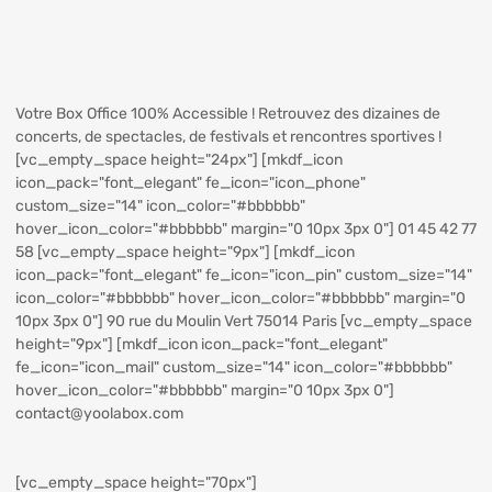
Votre Box Office 100% Accessible ! Retrouvez des dizaines de
concerts, de spectacles, de festivals et rencontres sportives !
[vc_empty_space height="24px"] [mkdf_icon
icon_pack="font_elegant" fe_icon="icon_phone"
custom_size="14" icon_color="#bbbbbb"
hover_icon_color="#bbbbbb" margin="0 10px 3px 0"] 01 45 42 77
58 [vc_empty_space height="9px"] [mkdf_icon
icon_pack="font_elegant" fe_icon="icon_pin" custom_size="14"
icon_color="#bbbbbb" hover_icon_color="#bbbbbb" margin="0
10px 3px 0"] 90 rue du Moulin Vert 75014 Paris [vc_empty_space
height="9px"] [mkdf_icon icon_pack="font_elegant"
fe_icon="icon_mail" custom_size="14" icon_color="#bbbbbb"
hover_icon_color="#bbbbbb" margin="0 10px 3px 0"]
contact@yoolabox.com
[vc_empty_space height="70px"]