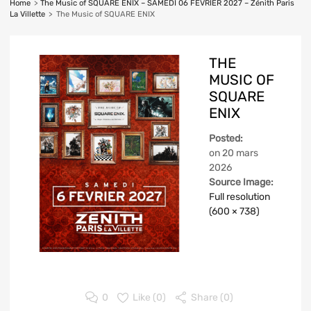
Home
>
The Music of SQUARE ENIX – SAMEDI 06 FEVRIER 2027 – Zénith Paris
La Villette
>
The Music of SQUARE ENIX
THE
MUSIC OF
SQUARE
ENIX
Posted:
on
20 mars
2026
Source Image:
Full resolution
(600 × 738)
0
Like (
0
)
Share (0)