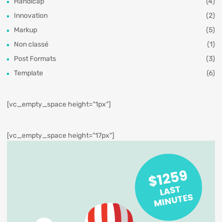
Handicap
(4)
Innovation
(2)
Markup
(5)
Non classé
(1)
Post Formats
(3)
Template
(6)
[vc_empty_space height="1px"]
[vc_empty_space height="17px"]