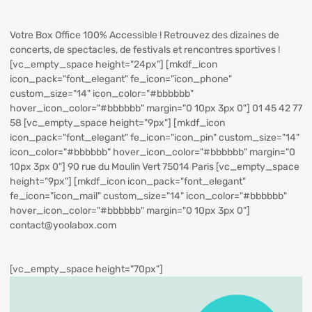
Votre Box Office 100% Accessible ! Retrouvez des dizaines de
concerts, de spectacles, de festivals et rencontres sportives !
[vc_empty_space height="24px"] [mkdf_icon
icon_pack="font_elegant" fe_icon="icon_phone"
custom_size="14" icon_color="#bbbbbb"
hover_icon_color="#bbbbbb" margin="0 10px 3px 0"] 01 45 42 77
58 [vc_empty_space height="9px"] [mkdf_icon
icon_pack="font_elegant" fe_icon="icon_pin" custom_size="14"
icon_color="#bbbbbb" hover_icon_color="#bbbbbb" margin="0
10px 3px 0"] 90 rue du Moulin Vert 75014 Paris [vc_empty_space
height="9px"] [mkdf_icon icon_pack="font_elegant"
fe_icon="icon_mail" custom_size="14" icon_color="#bbbbbb"
hover_icon_color="#bbbbbb" margin="0 10px 3px 0"]
contact@yoolabox.com
[vc_empty_space height="70px"]