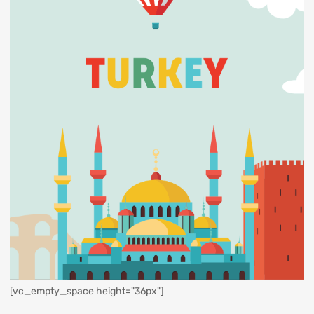
[vc_empty_space height="36px"]