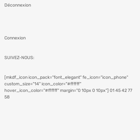
Déconnexion
Connexion
SUIVEZ-NOUS:
[mkdf_icon icon_pack="font_elegant" fe_icon="icon_phone"
custom_size="14" icon_color="#ffffff"
hover_icon_color="#ffffff" margin="0 10px 0 10px"] 01 45 42 77
58