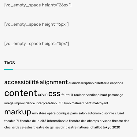
[vc_empty_space height="26px"]
[vc_empty_space height="6px"]
[vc_empty_space height="5px"]
TAGS
accessibilité
alignment
audiodescription
billetterie
captions
content
css
COVID
fauteuil roulant
handicap
haut patronage
image
improvidence
interpretation LSF
lyon
malmarchant
malvoyant
markup
ministère
opéra comique
paris
salon autonomic
sophie cluzel
theatre 71
theatre de la cité internationale
theatre des champs elysées
theatre des
clochards celestes
theatre du gai savoir
theatre national chaillot
tokyo 2020