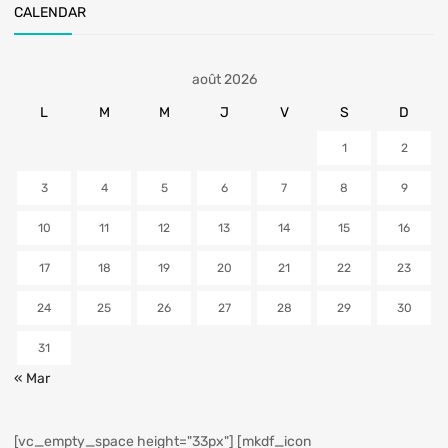
CALENDAR
août 2026
L
M
M
J
V
S
D
1
2
3
4
5
6
7
8
9
10
11
12
13
14
15
16
17
18
19
20
21
22
23
24
25
26
27
28
29
30
31
« Mar
[vc_empty_space height="33px"] [mkdf_icon