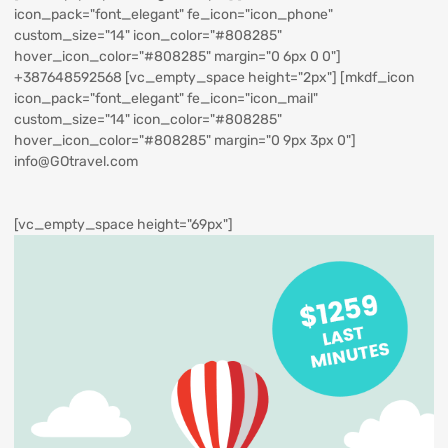
icon_pack="font_elegant" fe_icon="icon_phone"
custom_size="14" icon_color="#808285"
hover_icon_color="#808285" margin="0 6px 0 0"]
+387648592568
[vc_empty_space height="2px"] [mkdf_icon
icon_pack="font_elegant" fe_icon="icon_mail"
custom_size="14" icon_color="#808285"
hover_icon_color="#808285" margin="0 9px 3px 0"]
info@GOtravel.com
[vc_empty_space height="69px"]