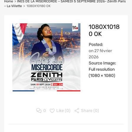
Home
>
INES DE LA MISERICORDE – SAMEDI 5 SEPTEMBRE 2026- Zénith Paris
– La Villette
>
1080X10180 OK
1080X1018
0 OK
Posted:
on
27 février
2026
Source Image:
Full resolution
(1080 × 1080)
0
Like (
0
)
Share (0)