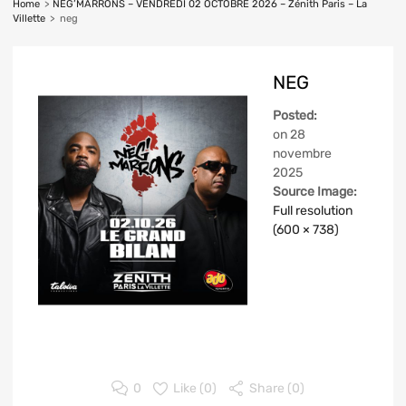
Home
>
NEG’MARRONS – VENDREDI 02 OCTOBRE 2026 – Zénith Paris – La
Villette
>
neg
NEG
Posted:
on
28
novembre
2025
Source Image:
Full resolution
(600 × 738)
0
Like (
0
)
Share (0)