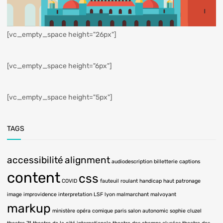
[vc_empty_space height="26px"]
[vc_empty_space height="6px"]
[vc_empty_space height="5px"]
TAGS
accessibilité
alignment
audiodescription
billetterie
captions
content
css
COVID
fauteuil roulant
handicap
haut patronage
image
improvidence
interpretation LSF
lyon
malmarchant
malvoyant
markup
ministère
opéra comique
paris
salon autonomic
sophie cluzel