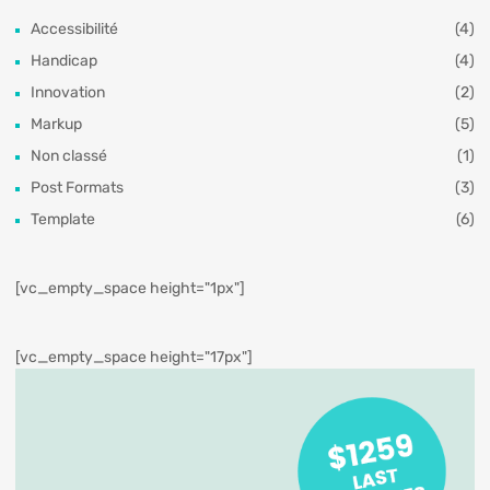
Accessibilité
(4)
Handicap
(4)
Innovation
(2)
Markup
(5)
Non classé
(1)
Post Formats
(3)
Template
(6)
[vc_empty_space height="1px"]
[vc_empty_space height="17px"]