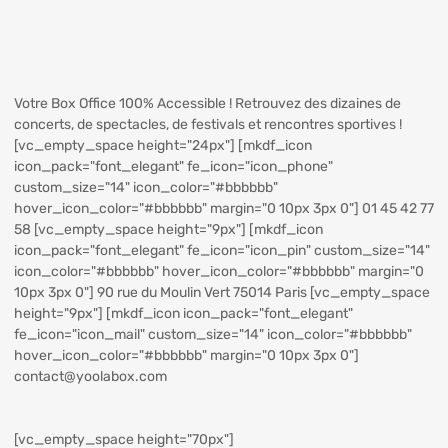
Votre Box Office 100% Accessible ! Retrouvez des dizaines de
concerts, de spectacles, de festivals et rencontres sportives !
[vc_empty_space height="24px"] [mkdf_icon
icon_pack="font_elegant" fe_icon="icon_phone"
custom_size="14" icon_color="#bbbbbb"
hover_icon_color="#bbbbbb" margin="0 10px 3px 0"] 01 45 42 77
58 [vc_empty_space height="9px"] [mkdf_icon
icon_pack="font_elegant" fe_icon="icon_pin" custom_size="14"
icon_color="#bbbbbb" hover_icon_color="#bbbbbb" margin="0
10px 3px 0"] 90 rue du Moulin Vert 75014 Paris [vc_empty_space
height="9px"] [mkdf_icon icon_pack="font_elegant"
fe_icon="icon_mail" custom_size="14" icon_color="#bbbbbb"
hover_icon_color="#bbbbbb" margin="0 10px 3px 0"]
contact@yoolabox.com
[vc_empty_space height="70px"]