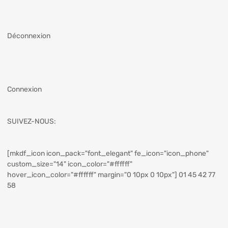
Déconnexion
Connexion
SUIVEZ-NOUS:
[mkdf_icon icon_pack="font_elegant" fe_icon="icon_phone"
custom_size="14" icon_color="#ffffff"
hover_icon_color="#ffffff" margin="0 10px 0 10px"] 01 45 42 77
58