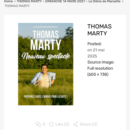
Home
>
THOMAS MARTY – DIMANCHE 14 MARS 2027 – Le Dôme de Marseille
>
THOMAS MARTY
THOMAS
MARTY
Posted:
on
21 mai
2025
Source Image:
Full resolution
(600 × 738)
0
Like (
0
)
Share (0)