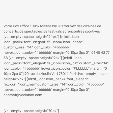
Votre Box Office 100% Accessible ! Retrouvez des dizaines de
concerts, de spectacles, de festivals et rencontres sportives !
[vc_empty_space height="24px"] [mkdf_icon
icon_pack="font_elegant" fe_icon="icon_phone"
custom_size="14" icon_color="#bbbbbb"
hover_icon_color="#bbbbbb" margin="0 10px 3px 0"] 01 45 42 77
58 [vc_empty_space height="9px"] [mkdf_icon
icon_pack="font_elegant" fe_icon="icon_pin" custom_size="14"
icon_color="#bbbbbb" hover_icon_color="#bbbbbb" margin="0
10px 3px 0"] 90 rue du Moulin Vert 75014 Paris [vc_empty_space
height="9px"] [mkdf_icon icon_pack="font_elegant"
fe_icon="icon_mail" custom_size="14" icon_color="#bbbbbb"
hover_icon_color="#bbbbbb" margin="0 10px 3px 0"]
contact@yoolabox.com
[vc_empty_space height="70px"]