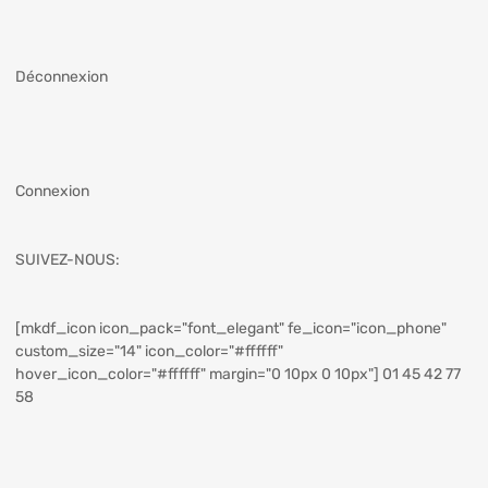
Déconnexion
Connexion
SUIVEZ-NOUS:
[mkdf_icon icon_pack="font_elegant" fe_icon="icon_phone"
custom_size="14" icon_color="#ffffff"
hover_icon_color="#ffffff" margin="0 10px 0 10px"] 01 45 42 77
58