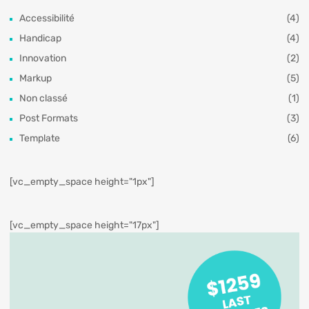
Accessibilité
(4)
Handicap
(4)
Innovation
(2)
Markup
(5)
Non classé
(1)
Post Formats
(3)
Template
(6)
[vc_empty_space height="1px"]
[vc_empty_space height="17px"]