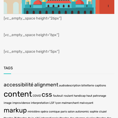
[vc_empty_space height="26px"]
[vc_empty_space height="6px"]
[vc_empty_space height="5px"]
TAGS
accessibilité
alignment
audiodescription
billetterie
captions
content
css
COVID
fauteuil roulant
handicap
haut patronage
image
improvidence
interpretation LSF
lyon
malmarchant
malvoyant
markup
ministère
opéra comique
paris
salon autonomic
sophie cluzel