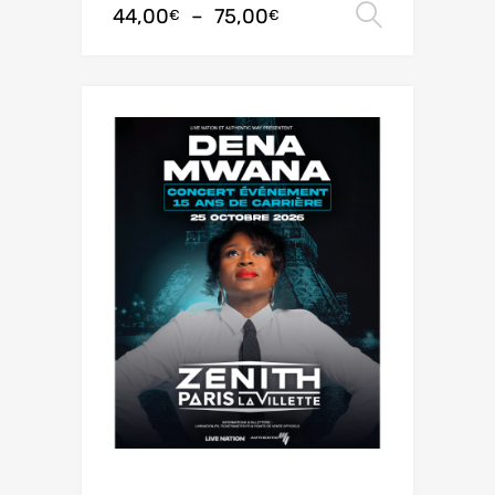
44,00
–
75,00
Choix de
€
€