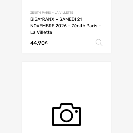
ZÉNITH PARIS – LA VILLETTE
BIGA*RANX – SAMEDI 21
NOVEMBRE 2026 – Zénith Paris –
La Villette
44,90
Choix de
€