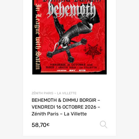
ZÉNITH PARIS – LA VILLETTE
BEHEMOTH & DIMMU BORGIR –
VENDREDI 16 OCTOBRE 2026 –
Zénith Paris – La Villette
58,70
Choix de
€