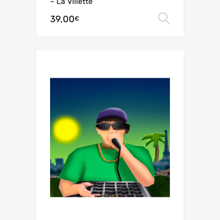
– La Villette
39,00
Choix de
€