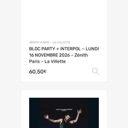
ZÉNITH PARIS – LA VILLETTE
BLOC PARTY + INTERPOL – LUNDI
16 NOVEMBRE 2026 – Zénith
Paris – La Villette
60,50
Choix de
€