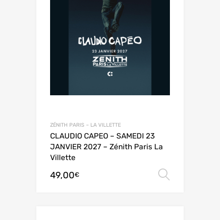
ZÉNITH PARIS – LA VILLETTE
CLAUDIO CAPEO – SAMEDI 23
JANVIER 2027 – Zénith Paris La
Villette
49,00
Choix de
€