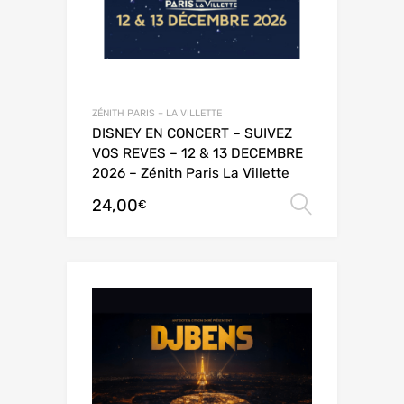
ZÉNITH PARIS – LA VILLETTE
DISNEY EN CONCERT – SUIVEZ
VOS REVES – 12 & 13 DECEMBRE
2026 – Zénith Paris La Villette
24,00
Choix de
€