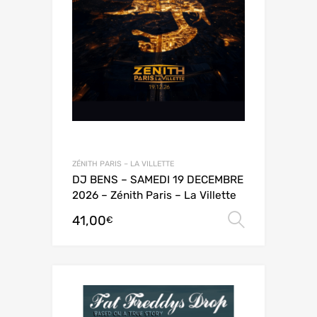
ZÉNITH PARIS – LA VILLETTE
DJ BENS – SAMEDI 19 DECEMBRE
2026 – Zénith Paris – La Villette
41,00
Choix de
€