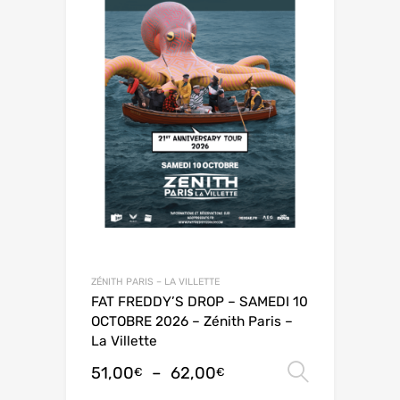
ZÉNITH PARIS – LA VILLETTE
FAT FREDDY’S DROP – SAMEDI 10
OCTOBRE 2026 – Zénith Paris –
La Villette
51,00
–
62,00
Choix de
€
€