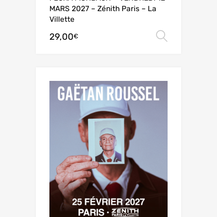
MARS 2027 – Zénith Paris – La
Villette
29,00
Choix de
€