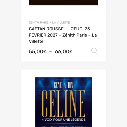
ZÉNITH PARIS – LA VILLETTE
GAETAN ROUSSEL – JEUDI 25
FEVRIER 2027 – Zénith Paris – La
Villette
55,00
–
66,00
Choix de
€
€