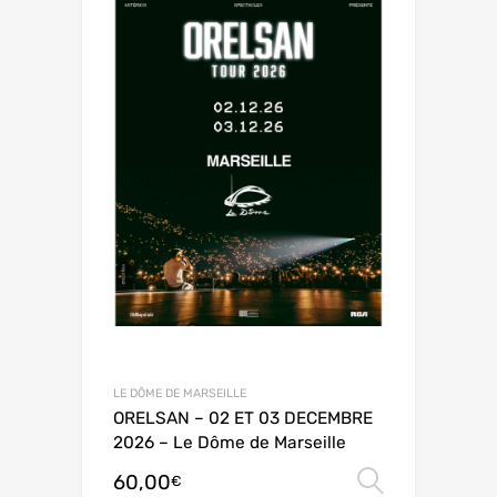
LE DÔME DE MARSEILLE
ORELSAN – 02 ET 03 DECEMBRE
2026 – Le Dôme de Marseille
60,00
Choix de
€