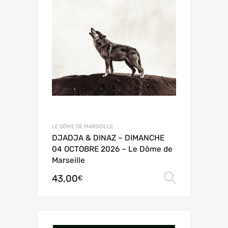
LE DÔME DE MARSEILLE
DJADJA & DINAZ – DIMANCHE
04 OCTOBRE 2026 – Le Dôme de
Marseille
43,00
Choix de
€