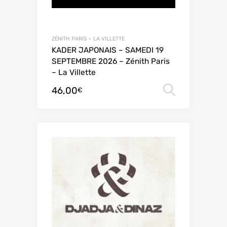
ZÉNITH PARIS – LA VILLETTE
KADER JAPONAIS – SAMEDI 19
SEPTEMBRE 2026 – Zénith Paris
– La Villette
46,00
Choix de
€