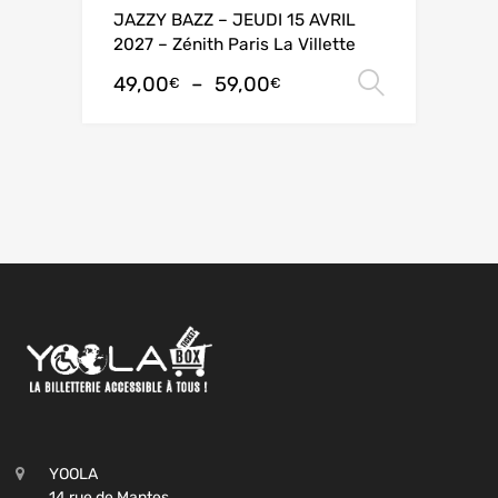
JAZZY BAZZ – JEUDI 15 AVRIL
2027 – Zénith Paris La Villette
49,00
–
59,00
Choix de
€
€
YOOLA
14 rue de Mantes