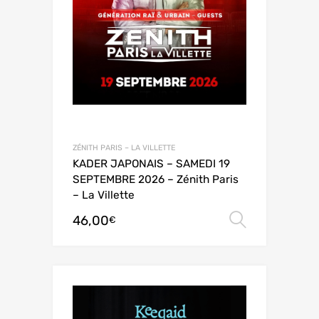
ZÉNITH PARIS – LA VILLETTE
KADER JAPONAIS – SAMEDI 19
SEPTEMBRE 2026 – Zénith Paris
– La Villette
46,00
Choix de
€