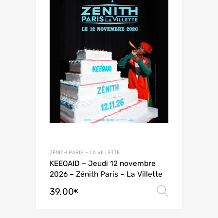
ZÉNITH PARIS – LA VILLETTE
KEEQAID – Jeudi 12 novembre
2026 – Zénith Paris – La Villette
39,00
Choix de
€