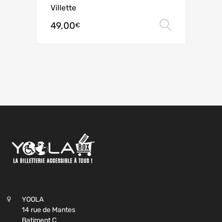
Villette
49,00
Choix de
€
YOOLA
14 rue de Mantes
Batiment C