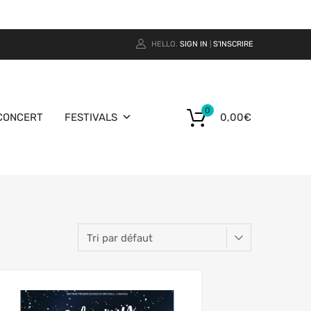
HELLO.
SIGN IN
S'INSCRIRE
|
0
CONCERT
FESTIVALS
0,00
€