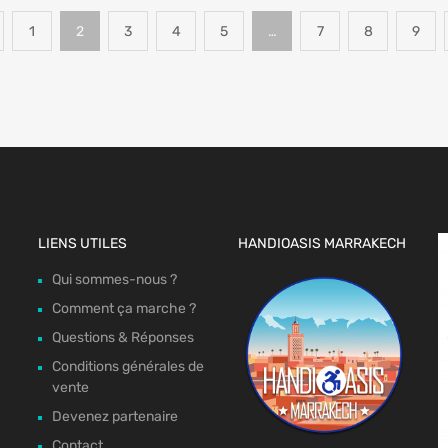
1
2
3
4
5
…
7
8
9
LIENS UTILES
HANDIOASIS MARRAKECH
Qui sommes-nous ?
Comment ça marche ?
Questions & Réponses
Conditions générales de
vente
Devenez partenaire
Contact