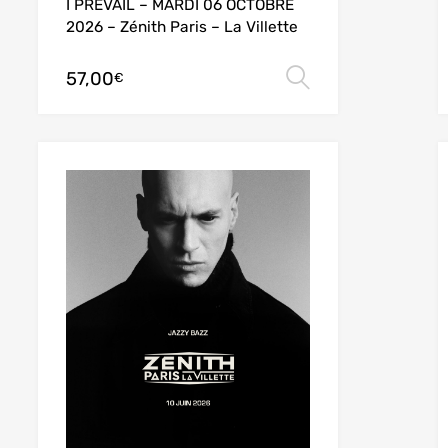
I PREVAIL – MARDI 06 OCTOBRE
2026 – Zénith Paris – La Villette
57,00
des options
Choix des opt
€