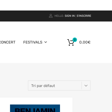
HELLO.
SIGN IN
S'INSCRIRE
|
0
CONCERT
FESTIVALS
0,00
€