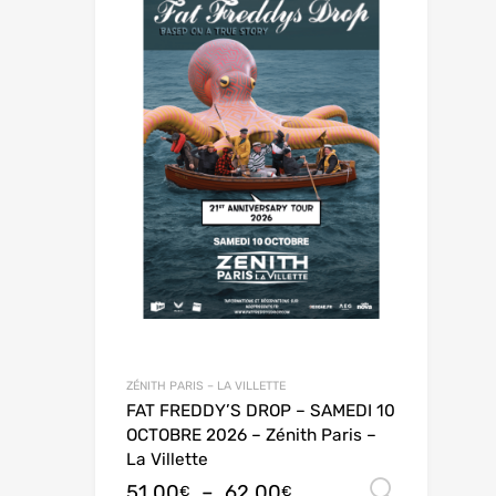
ZÉNITH PARIS – LA VILLETTE
FAT FREDDY’S DROP – SAMEDI 10
OCTOBRE 2026 – Zénith Paris –
La Villette
51,00
–
62,00
Choix 
€
€