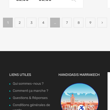
1
2
3
4
…
7
8
9
LIENS UTILES
HANDIOASIS MARRAKECH
Qui sommes-nous ?
Comment ça marche ?
Questions & Réponses
Conditions générales de