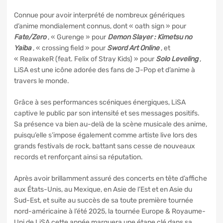
Connue pour avoir interprété de nombreux génériques
d’anime mondialement connus, dont « oath sign » pour
Fate/Zero
, « Gurenge » pour
Demon Slayer : Kimetsu no
Yaiba
, « crossing field » pour
Sword Art Online
, et
« ReawakeR (feat. Felix of Stray Kids) » pour
Solo Leveling
,
LiSA est une icône adorée des fans de J-Pop et d’anime à
travers le monde.
Grâce à ses performances scéniques énergiques, LiSA
captive le public par son intensité et ses messages positifs.
Sa présence va bien au-delà de la scène musicale des anime,
puisqu’elle s’impose également comme artiste live lors des
grands festivals de rock, battant sans cesse de nouveaux
records et renforçant ainsi sa réputation.
Après avoir brillamment assuré des concerts en tête d’affiche
aux États-Unis, au Mexique, en Asie de l’Est et en Asie du
Sud-Est, et suite au succès de sa toute première tournée
nord-américaine à l’été 2025, la tournée Europe & Royaume-
Uni de LiSA cette année marquera une étape clé dans sa