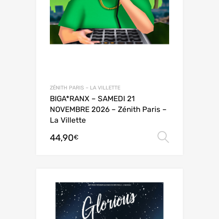
ZÉNITH PARIS – LA VILLETTE
BIGA*RANX – SAMEDI 21
NOVEMBRE 2026 – Zénith Paris –
La Villette
44,90
Choix de
€