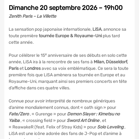
Dimanche 20 septembre 2026 – 19h00
Zenith Paris – La Villette
La sensation pop japonaise internationale,
LiSA
, annonce sa
toute première
tournée Europe & Royaume-Uni
plus tard
cette année.
e
Pour célébrer le 15
anniversaire de ses débuts en solo cette
année, LiSA ira à la rencontre de ses fans à
Milan, Düsseldorf,
Paris
et
Londres
avec sa voix emblématique. Ce sera la toute
première fois que LiSA amènera sa tournée en Europe et au
Royaume-Uni, marquant ainsi ses premiers concerts en tête
d’affiche dans ces quatre villes.
Connue pour avoir interprété de nombreux génériques
d’anime mondialement connus, dont « oath sign » pour
Fate/Zero
, « Gurenge » pour
Demon Slayer : Kimetsu no
Yaiba
, « crossing field » pour
Sword Art Online
, et
« ReawakeR (feat. Felix of Stray Kids) » pour
Solo Leveling
,
LiSA est une icône adorée des fans de J-Pop et d’anime à