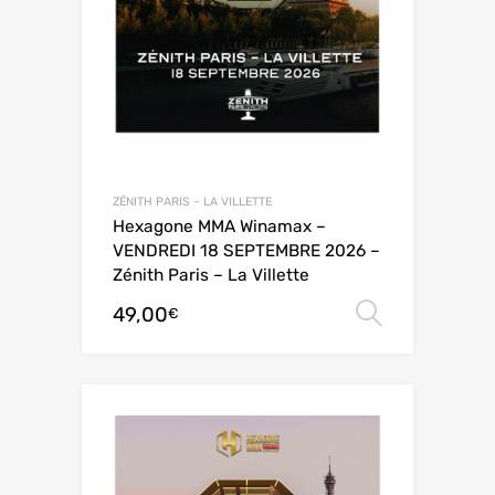
ZÉNITH PARIS – LA VILLETTE
Hexagone MMA Winamax –
VENDREDI 18 SEPTEMBRE 2026 –
Zénith Paris – La Villette
49,00
Choix de
€