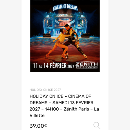
HOLIDAY ON ICE 2027
HOLIDAY ON ICE – CINEMA OF
DREAMS – SAMEDI 13 FEVRIER
2027 – 14H00 – Zénith Paris – La
Villette
39,00
Choix de
€