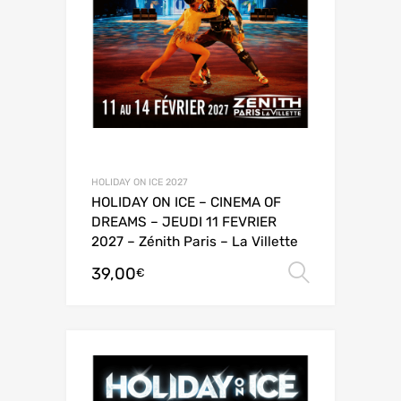
HOLIDAY ON ICE 2027
HOLIDAY ON ICE – CINEMA OF
DREAMS – JEUDI 11 FEVRIER
2027 – Zénith Paris – La Villette
39,00
Choix de
€