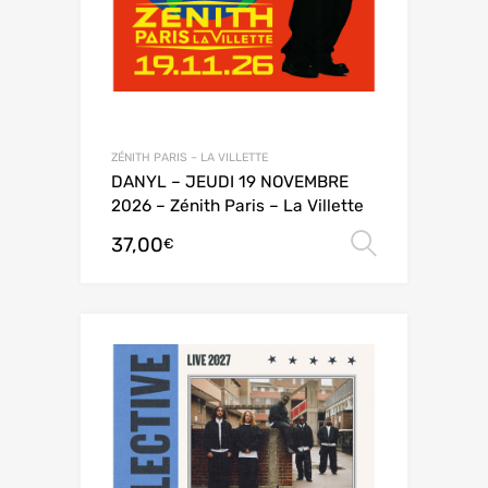
ZÉNITH PARIS – LA VILLETTE
DANYL – JEUDI 19 NOVEMBRE
2026 – Zénith Paris – La Villette
37,00
Choix de
€