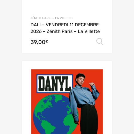
ZÉNITH PARIS – LA VILLETTE
DALI – VENDREDI 11 DECEMBRE
2026 – Zénith Paris – La Villette
39,00
Choix de
€