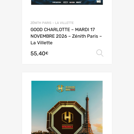
ZÉNITH PARIS – LA VILLETTE
GOOD CHARLOTTE – MARDI 17
NOVEMBRE 2026 – Zénith Paris –
La Villette
55,40
Choix de
€