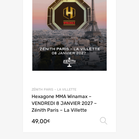
ZÉNITH PARIS – LA VILLETTE
Hexagone MMA Winamax –
VENDREDI 8 JANVIER 2027 –
Zénith Paris – La Villette
49,00
Choix de
€