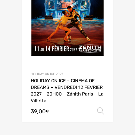
HOLIDAY ON ICE 2027
HOLIDAY ON ICE – CINEMA OF
DREAMS – VENDREDI 12 FEVRIER
2027 – 20H00 – Zénith Paris – La
Villette
39,00
Choix de
€