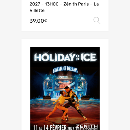
2027 – 13H00 – Zénith Paris – La
Villette
39,00
Choix de
€