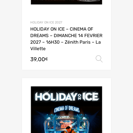
HOLIDAY ON ICE 2027
HOLIDAY ON ICE – CINEMA OF
DREAMS – DIMANCHE 14 FEVRIER
2027 – 16H30 – Zénith Paris – La
Villette
39,00
Choix de
€