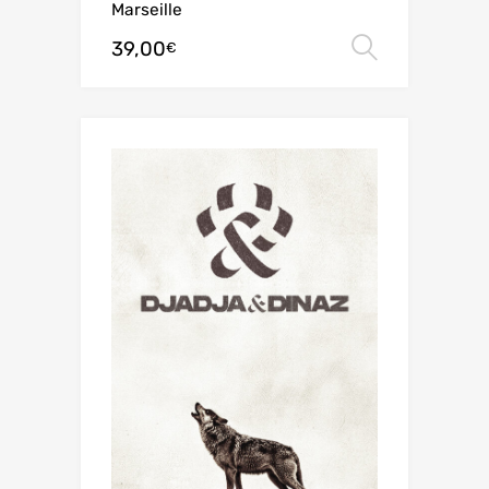
Marseille
39,00
Choix de
€