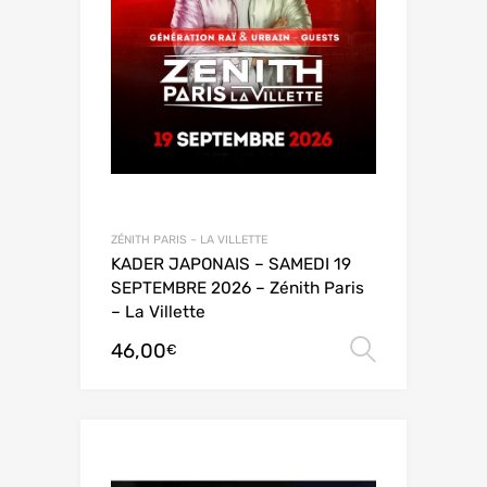
ZÉNITH PARIS – LA VILLETTE
KADER JAPONAIS – SAMEDI 19
SEPTEMBRE 2026 – Zénith Paris
– La Villette
46,00
Choix de
€