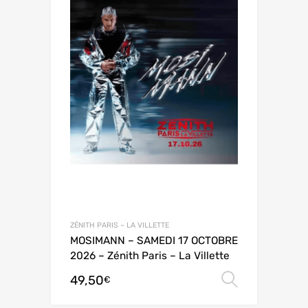
ZÉNITH PARIS – LA VILLETTE
MOSIMANN – SAMEDI 17 OCTOBRE
2026 – Zénith Paris – La Villette
49,50
Choix de
€