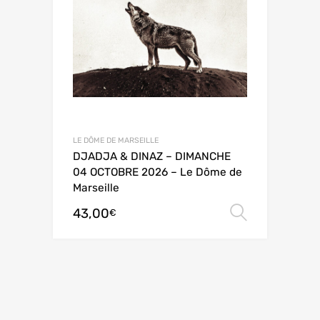
LE DÔME DE MARSEILLE
DJADJA & DINAZ – DIMANCHE
04 OCTOBRE 2026 – Le Dôme de
Marseille
43,00
Choix de
€