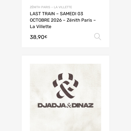
ZÉNITH PARIS – LA VILLETTE
LAST TRAIN – SAMEDI 03
OCTOBRE 2026 – Zénith Paris –
La Villette
38,90
Choix de
€