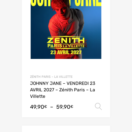
ZÉNITH PARIS – LA VILLETTE
JOHNNY JANE – VENDREDI 23
AVRIL 2027 – Zénith Paris – La
Villette
49,90
–
59,90
Choix de
€
€