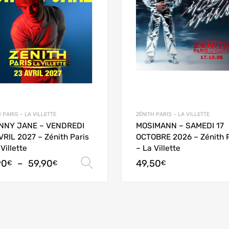
 PARIS – LA VILLETTE
ZÉNITH PARIS – LA VILLETTE
NNY JANE – VENDREDI
MOSIMANN – SAMEDI 17
VRIL 2027 – Zénith Paris
OCTOBRE 2026 – Zénith P
Villette
– La Villette
90
–
59,90
49,50
options
Choix des options
€
€
€