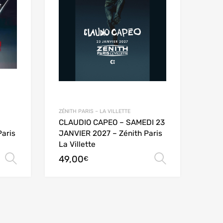
ZÉNITH PARIS – LA VILLETTE
CLAUDIO CAPEO – SAMEDI 23
aris
JANVIER 2027 – Zénith Paris
La Villette
49,00
Choix des options
Choix des
€