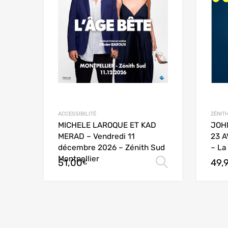
ACCESSIBILITÉ
ZÉNITH
MICHELE LAROQUE ET KAD
JOH
MERAD – Vendredi 11
23 A
décembre 2026 – Zénith Sud
– La 
Montpellier
51,00
49,
Choix des 
€