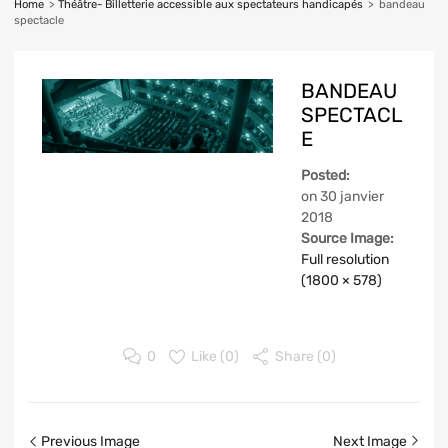
Home
>
Théâtre- Billetterie accessible aux spectateurs handicapés
>
bandeau
spectacle
BANDEAU
SPECTACL
E
Posted:
on
30 janvier
2018
Source Image:
Full resolution
(1800 × 578)
0
Like (
0
)
Share (0)
Previous Image
Next Image