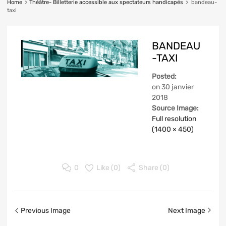
Home
>
Théâtre- Billetterie accessible aux spectateurs handicapés
>
bandeau-
taxi
BANDEAU
-TAXI
Posted:
on
30 janvier
2018
Source Image:
Full resolution
(1400 × 450)
0
Like (
0
)
Share (0)
Previous Image
Next Image