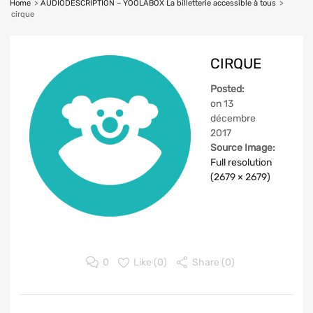
Home
>
AUDIODESCRIPTION – YOOLABOX La billetterie accessible à tous
>
cirque
CIRQUE
Posted:
on
13
décembre
2017
Source Image:
Full resolution
(2679 × 2679)
0
Like (
0
)
Share (0)