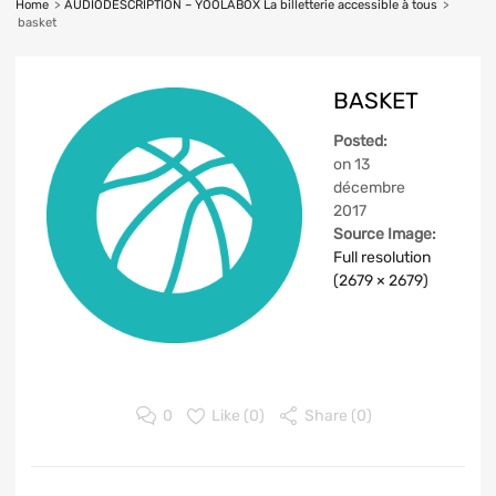
Home
>
AUDIODESCRIPTION – YOOLABOX La billetterie accessible à tous
>
basket
BASKET
Posted:
on
13
décembre
2017
Source Image:
Full resolution
(2679 × 2679)
0
Like (
0
)
Share (0)