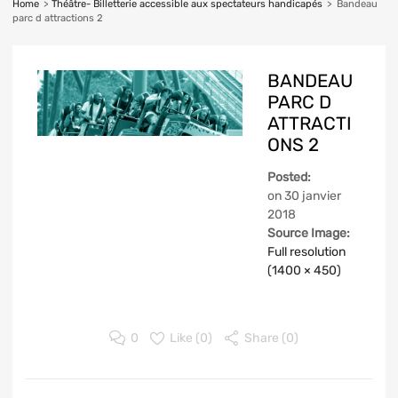
Home
>
Théâtre- Billetterie accessible aux spectateurs handicapés
>
Bandeau
parc d attractions 2
BANDEAU
PARC D
ATTRACTI
ONS 2
Posted:
on
30 janvier
2018
Source Image:
Full resolution
(1400 × 450)
0
Like (
0
)
Share (0)