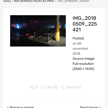
Home
>
NOS SERVICES POUR LES PROS
>
IMG_20180509_225421
IMG_2018
0509_225
421
Posted:
on
28
novembre
2018
Source Image:
Full resolution
(2560 × 1440)
0
Like (
0
)
Share (0)
Previous Image
Next Image