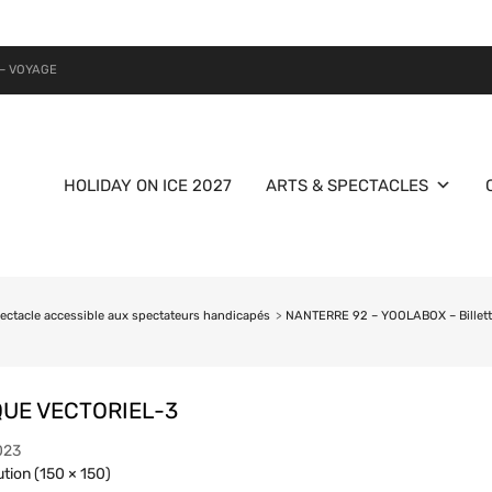
– VOYAGE
HOLIDAY ON ICE 2027
ARTS & SPECTACLES
 spectacle accessible aux spectateurs handicapés
>
NANTERRE 92 – YOOLABOX – Billetter
UE VECTORIEL-3
023
ution (150 × 150)