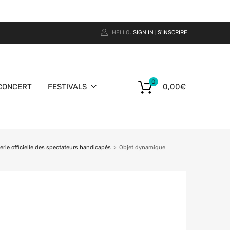
HELLO.
SIGN IN
S'INSCRIRE
|
0
CONCERT
FESTIVALS
0,00
€
ie officielle des spectateurs handicapés
>
Objet dynamique