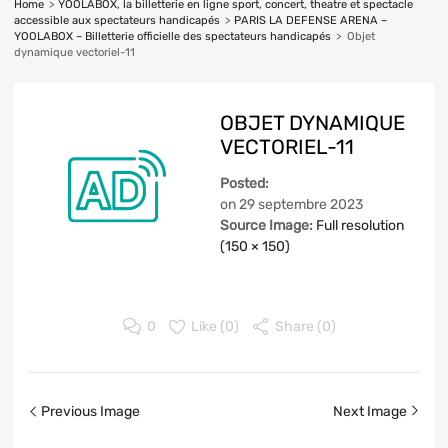
Home
>
YOOLABOX, la billetterie en ligne sport, concert, theatre et spectacle
accessible aux spectateurs handicapés
>
PARIS LA DEFENSE ARENA –
YOOLABOX – Billetterie officielle des spectateurs handicapés
>
Objet
dynamique vectoriel-11
OBJET DYNAMIQUE
VECTORIEL-11
Posted:
on
29 septembre 2023
Source Image:
Full resolution
(150 × 150)
0
Like (
0
)
Share (0)
Previous Image
Next Image