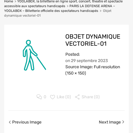
Home
>
YOOLABOX, la billetterie en ligne sport, concert, theatre et spectacle
accessible aux spectateurs handicapés
>
PARIS LA DEFENSE ARENA –
YOOLABOX – Billetterie officielle des spectateurs handicapés
>
Objet
dynamique vectoriel-01
OBJET DYNAMIQUE
VECTORIEL-01
Posted:
on
29 septembre 2023
Source Image:
Full resolution
(150 × 150)
0
Like (
0
)
Share (0)
Previous Image
Next Image