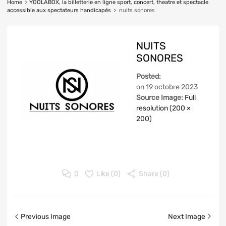
Home
>
YOOLABOX, la billetterie en ligne sport, concert, theatre et spectacle
accessible aux spectateurs handicapés
>
nuits sonores
NUITS
SONORES
Posted:
on
19 octobre 2023
Source Image:
Full
resolution (200 ×
200)
0
Like (
0
)
Share (0)
Previous Image
Next Image