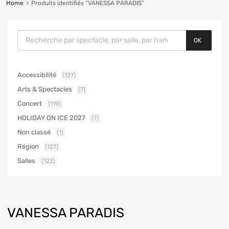
Home
Produits identifiés “VANESSA PARADIS”
OK
Accessibilité
(127)
Arts & Spectacles
(7)
Concert
(119)
HOLIDAY ON ICE 2027
(7)
Non classé
(1)
Région
(127)
Salles
(123)
VANESSA PARADIS