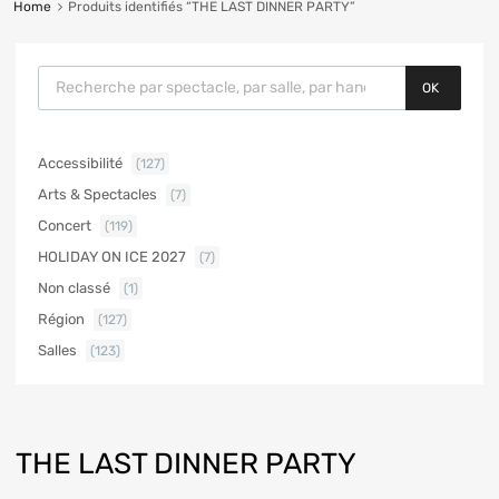
Home
Produits identifiés “THE LAST DINNER PARTY”
OK
Accessibilité
(127)
Arts & Spectacles
(7)
Concert
(119)
HOLIDAY ON ICE 2027
(7)
Non classé
(1)
Région
(127)
Salles
(123)
THE LAST DINNER PARTY