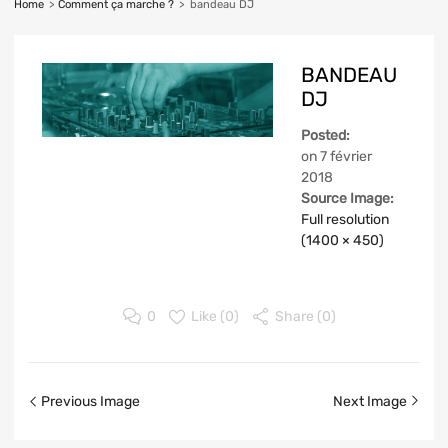
Home
>
Comment ça marche ?
>
bandeau DJ
BANDEAU
DJ
Posted:
on
7 février
2018
Source Image:
Full resolution
(1400 × 450)
0
Like (
0
)
Share (0)
Previous Image
Next Image