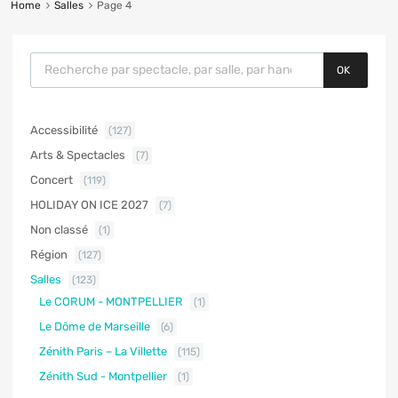
Home
Salles
Page 4
OK
Accessibilité
(127)
Arts & Spectacles
(7)
Concert
(119)
HOLIDAY ON ICE 2027
(7)
Non classé
(1)
Région
(127)
Salles
(123)
Le CORUM - MONTPELLIER
(1)
Le Dôme de Marseille
(6)
Zénith Paris – La Villette
(115)
Zénith Sud - Montpellier
(1)