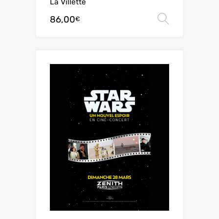
La Villette
86,00
Choix de
€