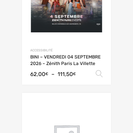
ACCESSIBILITÉ
BINI – VENDREDI 04 SEPTEMBRE
2026 – Zénith Paris La Villette
62,00
–
111,50
Choix de
€
€