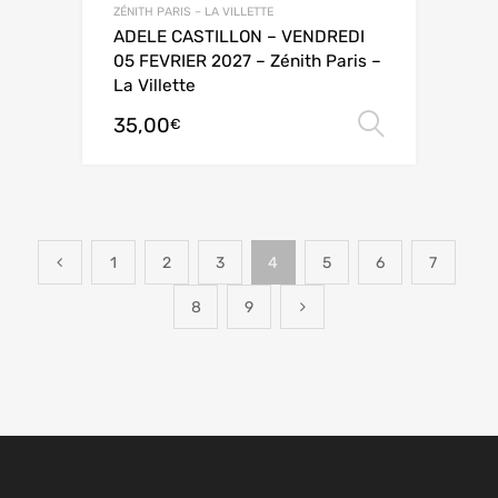
ZÉNITH PARIS – LA VILLETTE
ADELE CASTILLON – VENDREDI
05 FEVRIER 2027 – Zénith Paris –
La Villette
35,00
Choix de
€
1
2
3
4
5
6
7
8
9