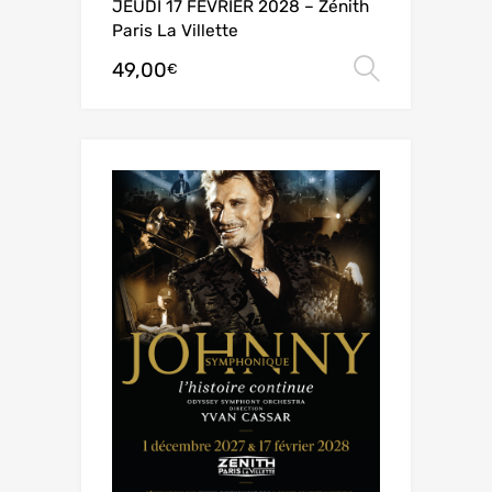
JEUDI 17 FEVRIER 2028 – Zénith
Paris La Villette
49,00
Choix de
€