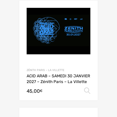
ZÉNITH PARIS – LA VILLETTE
ACID ARAB – SAMEDI 30 JANVIER
2027 – Zénith Paris – La Villette
45,00
Choix de
€