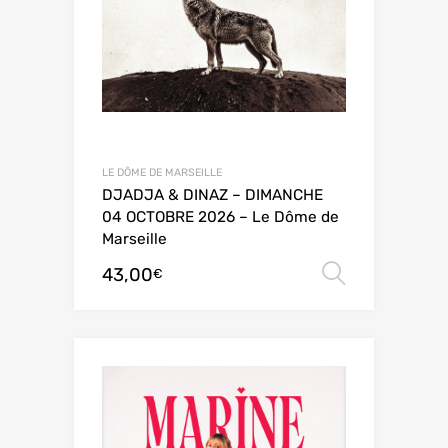
LE DÔME DE MARSEILLE
DJADJA & DINAZ – DIMANCHE
04 OCTOBRE 2026 – Le Dôme de
Marseille
43,00
Choix de
€