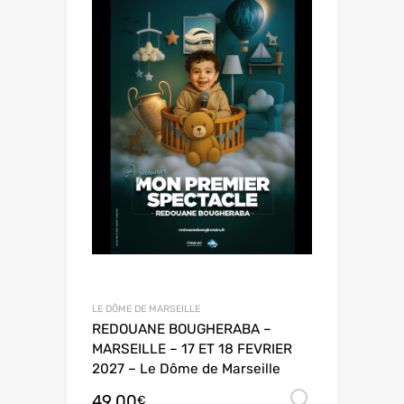
LE DÔME DE MARSEILLE
REDOUANE BOUGHERABA –
MARSEILLE – 17 ET 18 FEVRIER
2027 – Le Dôme de Marseille
49,00
Choix de
€