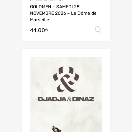
LE DÔME DE MARSEILLE
GOLDMEN – SAMEDI 28
NOVEMBRE 2026 – Le Dôme de
Marseille
44,00
Choix de
€