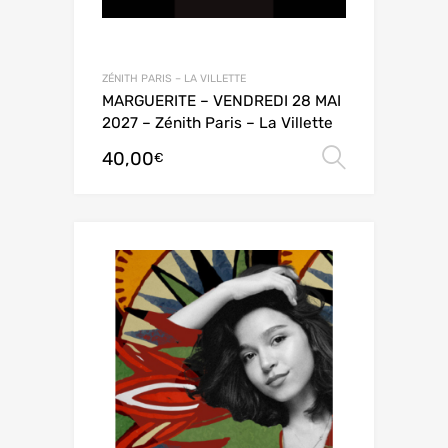
ZÉNITH PARIS – LA VILLETTE
MARGUERITE – VENDREDI 28 MAI
2027 – Zénith Paris – La Villette
40,00
Choix de
€