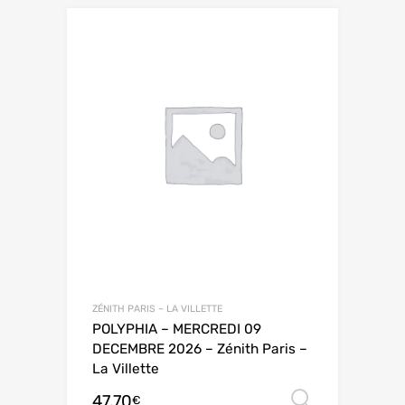
ZÉNITH PARIS – LA VILLETTE
POLYPHIA – MERCREDI 09
DECEMBRE 2026 – Zénith Paris –
La Villette
47,70
Choix de
€