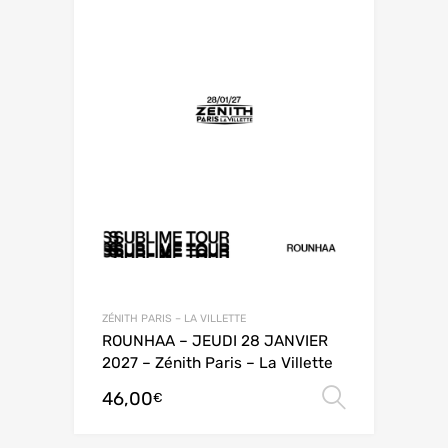
ZÉNITH PARIS – LA VILLETTE
ROUNHAA – JEUDI 28 JANVIER
2027 – Zénith Paris – La Villette
46,00
Choix de
€