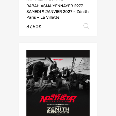
ZÉNITH PARIS – LA VILLETTE
RABAH ASMA YENNAYER 2977-
SAMEDI 9 JANVIER 2027 – Zénith
Paris – La Villette
37,50
Choix de
€