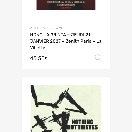
ZÉNITH PARIS – LA VILLETTE
NONO LA GRINTA – JEUDI 21
JANVIER 2027 – Zénith Paris – La
Villette
45,50
Choix de
€