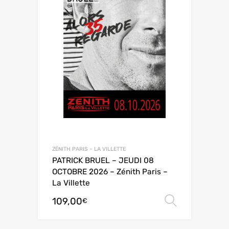
ZÉNITH PARIS – LA VILLETTE
PATRICK BRUEL – JEUDI 08
OCTOBRE 2026 – Zénith Paris –
La Villette
109,00
Choix de
€