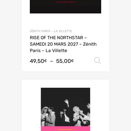
ZÉNITH PARIS – LA VILLETTE
RISE OF THE NORTHSTAR –
SAMEDI 20 MARS 2027 – Zénith
Paris – La Villette
49,50
–
55,00
Choix de
€
€