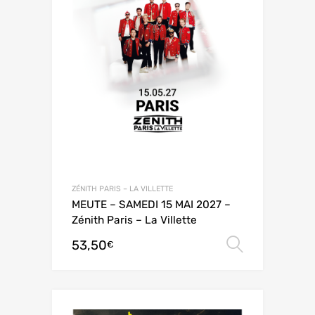
ZÉNITH PARIS – LA VILLETTE
MEUTE – SAMEDI 15 MAI 2027 –
Zénith Paris – La Villette
53,50
Choix de
€