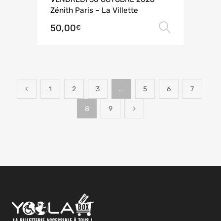
Zénith Paris – La Villette
50,00
Choix de
€
1
2
3
…
5
6
7
8
9