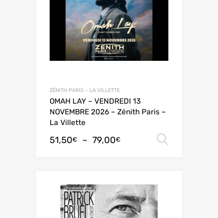
ZÉNITH PARIS – LA VILLETTE
OMAH LAY – VENDREDI 13
NOVEMBRE 2026 – Zénith Paris –
La Villette
51,50
–
79,00
Choix de
€
€