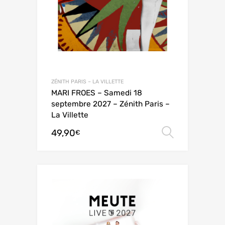
ZÉNITH PARIS – LA VILLETTE
MARI FROES – Samedi 18
septembre 2027 – Zénith Paris –
La Villette
49,90
Choix de
€