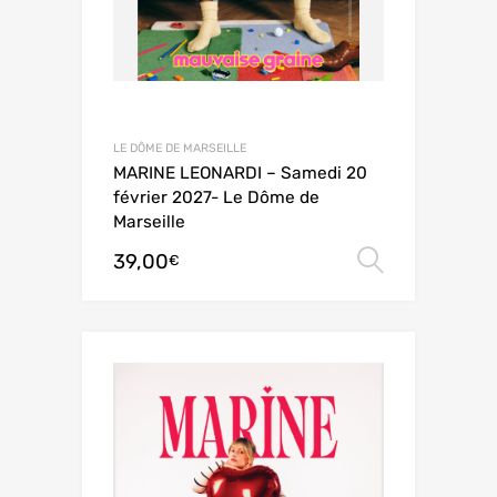
LE DÔME DE MARSEILLE
MARINE LEONARDI – Samedi 20
février 2027- Le Dôme de
Marseille
39,00
Choix de
€