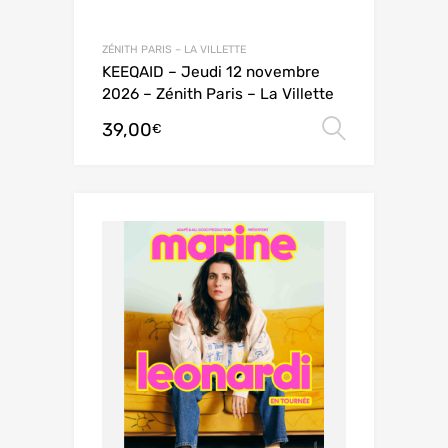
ZÉNITH PARIS – LA VILLETTE
KEEQAID – Jeudi 12 novembre
2026 – Zénith Paris – La Villette
39,00
Choix de
€