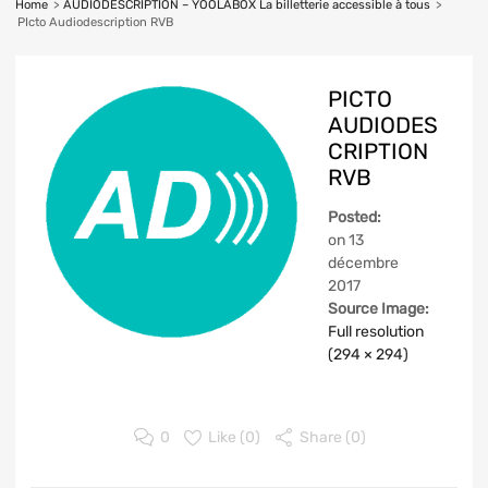
Home
>
AUDIODESCRIPTION – YOOLABOX La billetterie accessible à tous
>
PIcto Audiodescription RVB
PICTO
AUDIODES
CRIPTION
RVB
Posted:
on
13
décembre
2017
Source Image:
Full resolution
(294 × 294)
0
Like (
0
)
Share (0)