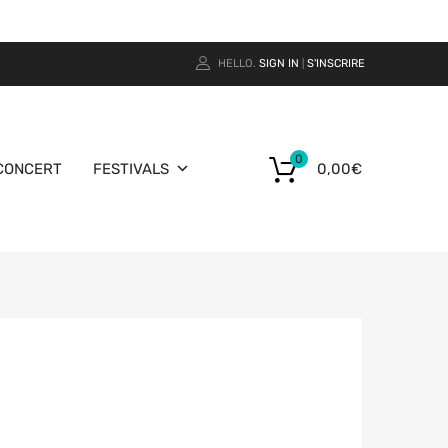
HELLO.
SIGN IN
S'INSCRIRE
|
0
CONCERT
FESTIVALS
0,00
€