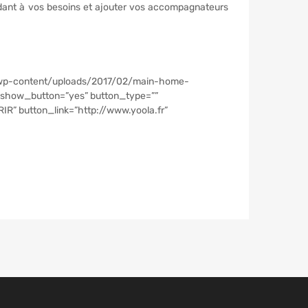
ndant à vos besoins et ajouter vos accompagnateurs
/wp-content/uploads/2017/02/main-home-
” show_button=”yes” button_type=””
R” button_link=”http://www.yoola.fr”
apté et un hébergement. Découvrez notre