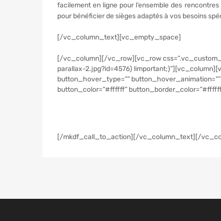
facilement en ligne pour l’ensemble des rencontre
pour bénéficier de sièges adaptés à vos besoins spéc
[/vc_column_text][vc_empty_space]
[/vc_column][/vc_row][vc_row css=”.vc_custom_
parallax-2.jpg?id=4576) !important;}”][vc_column
button_hover_type=”” button_hover_animation=”” 
button_color=”#ffffff” button_border_color=”#ffffff
Besoin de service complémentaire pour or
Agence de Voyage sur www.yoola.fr
[/mkdf_call_to_action][/vc_column_text][/vc_c