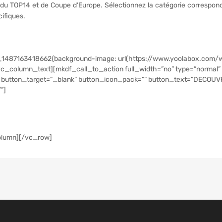
s du TOP14 et de Coupe d’Europe. Sélectionnez la catégorie correspo
ifiques.
1487163418662{background-image: url(https://www.yoolabox.com
][vc_column_text][mkdf_call_to_action full_width=”no” type=”normal
button_target=”_blank” button_icon_pack=”” button_text=”DECOUVRI
”]
ganiser votre voyage comme par exemple un transport ad
olumn][/vc_row]