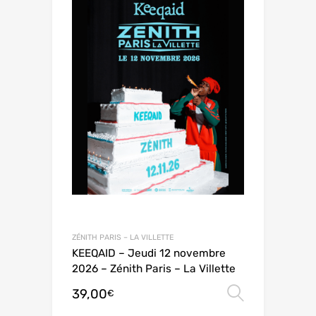
ZÉNITH PARIS – LA VILLETTE
KEEQAID – Jeudi 12 novembre
2026 – Zénith Paris – La Villette
39,00
Choix de
€