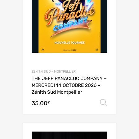
ZÉNITH SUD - MONTPELLIER
THE JEFF PANACLOC COMPANY –
MERCREDI 14 OCTOBRE 2026 –
Zénith Sud Montpellier
35,00
Choix de
€