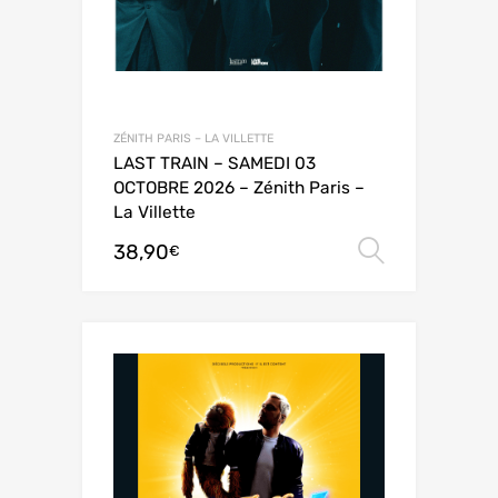
ZÉNITH PARIS – LA VILLETTE
LAST TRAIN – SAMEDI 03
OCTOBRE 2026 – Zénith Paris –
La Villette
38,90
Choix de
€