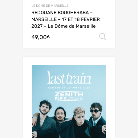
LE DÔME DE MARSEILLE
REDOUANE BOUGHERABA –
MARSEILLE – 17 ET 18 FEVRIER
2027 – Le Dôme de Marseille
49,00
Choix de
€