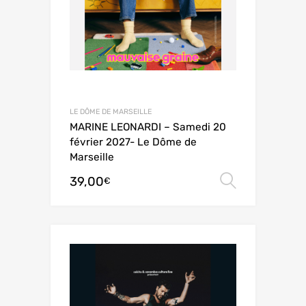
LE DÔME DE MARSEILLE
MARINE LEONARDI – Samedi 20
février 2027- Le Dôme de
Marseille
39,00
Choix de
€