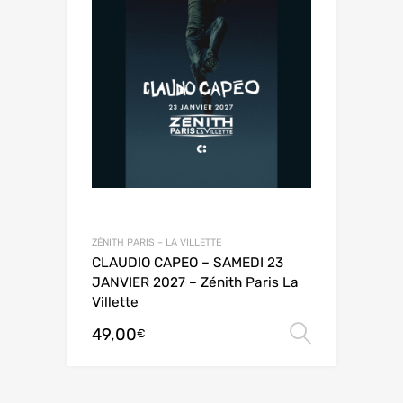
ZÉNITH PARIS – LA VILLETTE
CLAUDIO CAPEO – SAMEDI 23
JANVIER 2027 – Zénith Paris La
Villette
49,00
Choix de
€