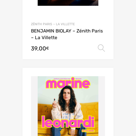
ZÉNITH PARIS – LA VILLETTE
BENJAMIN BIOLAY – Zénith Paris
– La Villette
39,00
Choix de
€