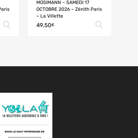
MOSIMANN – SAMEDI 17
aris
OCTOBRE 2026 – Zénith Paris
– La Villette
49,50
Choix des options
Choix des
€