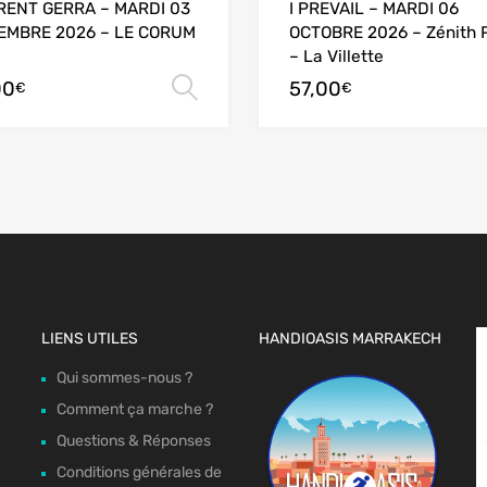
RENT GERRA – MARDI 03
I PREVAIL – MARDI 06
EMBRE 2026 – LE CORUM
OCTOBRE 2026 – Zénith P
– La Villette
00
57,00
options
Choix des options
€
€
LIENS UTILES
HANDIOASIS MARRAKECH
Qui sommes-nous ?
Comment ça marche ?
Questions & Réponses
Conditions générales de