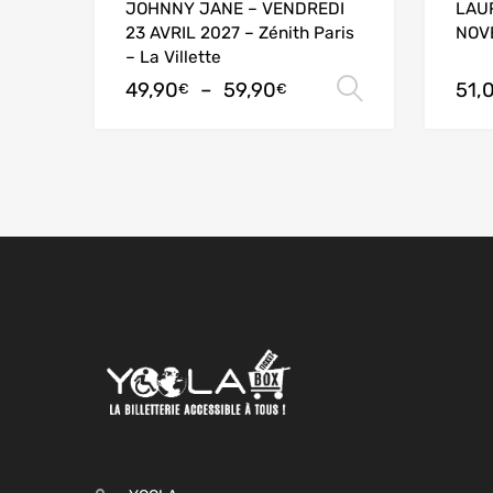
JOHNNY JANE – VENDREDI
LAU
23 AVRIL 2027 – Zénith Paris
NOV
– La Villette
49,90
–
59,90
51,
Choix des 
€
€