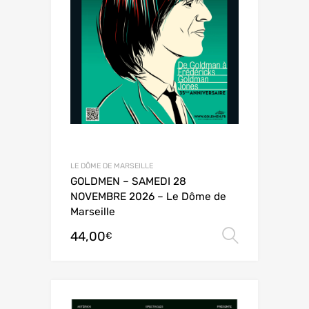
LE DÔME DE MARSEILLE
GOLDMEN – SAMEDI 28
NOVEMBRE 2026 – Le Dôme de
Marseille
44,00
Choix de
€