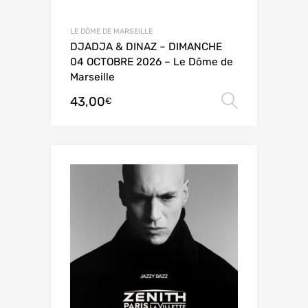
LE DÔME DE MARSEILLE
DJADJA & DINAZ – DIMANCHE
04 OCTOBRE 2026 – Le Dôme de
Marseille
43,00
Choix de
€