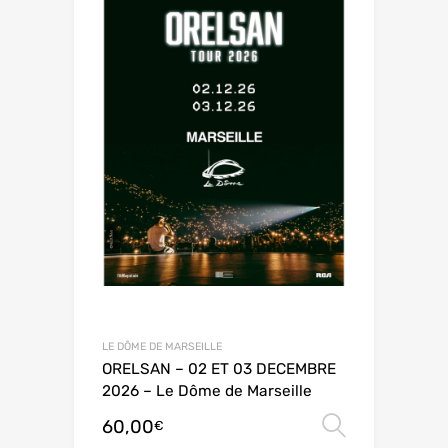
LE DÔME DE MARSEILLE
ORELSAN – 02 ET 03 DECEMBRE
2026 – Le Dôme de Marseille
60,00
Choix de
€