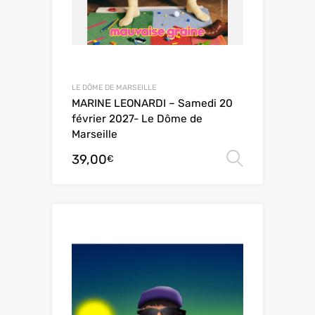
LE DÔME DE MARSEILLE
MARINE LEONARDI – Samedi 20
février 2027- Le Dôme de
Marseille
39,00
Choix de
€