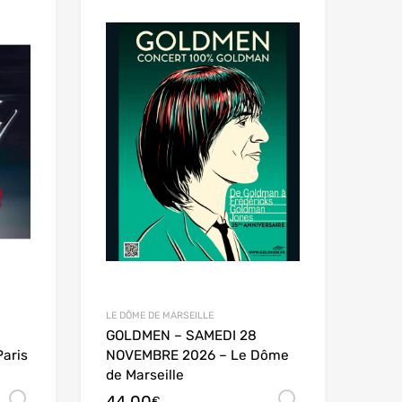
LE DÔME DE MARSEILLE
GOLDMEN – SAMEDI 28
aris
NOVEMBRE 2026 – Le Dôme
de Marseille
Choix des options
Choix des
€