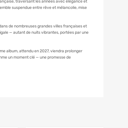
rançaise, traversant les années avec élégance et
 semble suspendue entre rêve et mélancolie, mise
et dans de nombreuses grandes villes françaises et
igale — autant de nuits vibrantes, portées par une
ème album, attendu en 2027, viendra prolonger
à comme un moment clé — une promesse de