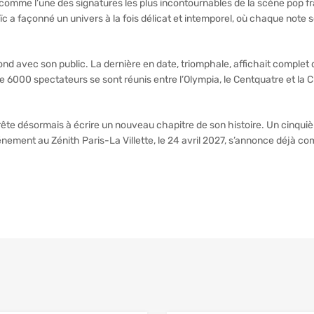
 comme l’une des signatures les plus incontournables de la scène pop f
c a façonné un univers à la fois délicat et intemporel, où chaque note
rofond avec son public. La dernière en date, triomphale, affichait compl
 6000 spectateurs se sont réunis entre l’Olympia, le Centquatre et la C
ête désormais à écrire un nouveau chapitre de son histoire. Un cinqui
événement au Zénith Paris-La Villette, le 24 avril 2027, s’annonce déj