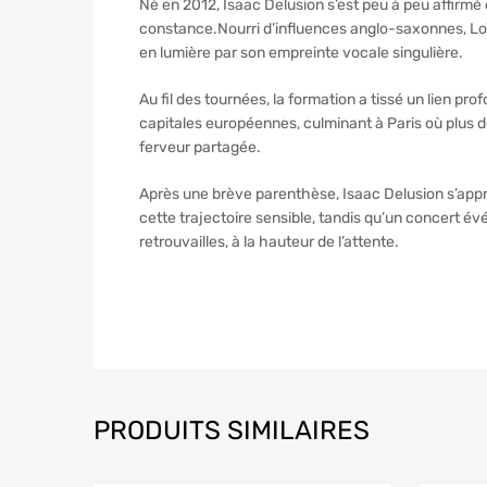
Né en 2012, Isaac Delusion s’est peu à peu affirmé
constance.Nourri d’influences anglo-saxonnes, Loï
en lumière par son empreinte vocale singulière.
Au fil des tournées, la formation a tissé un lien p
capitales européennes, culminant à Paris où plus de
ferveur partagée.
Après une brève parenthèse, Isaac Delusion s’appr
cette trajectoire sensible, tandis qu’un concert 
retrouvailles, à la hauteur de l’attente.
PRODUITS SIMILAIRES