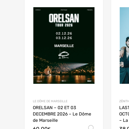
LE DÔME DE MARSEILLE
ZÉNITH
ORELSAN – 02 ET 03
LAST
DECEMBRE 2026 – Le Dôme
OCTO
de Marseille
– La 
Choix des 
€