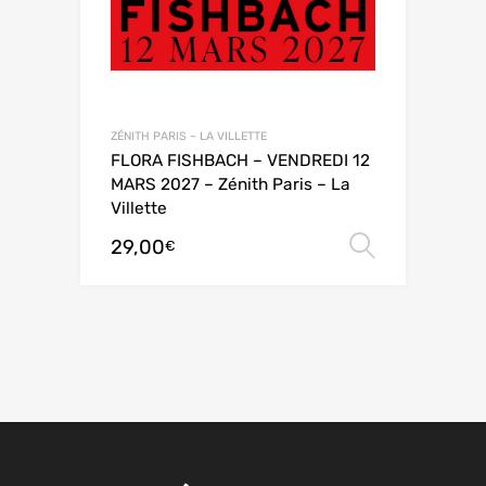
ZÉNITH PARIS – LA VILLETTE
FLORA FISHBACH – VENDREDI 12
MARS 2027 – Zénith Paris – La
Villette
29,00
Choix de
€