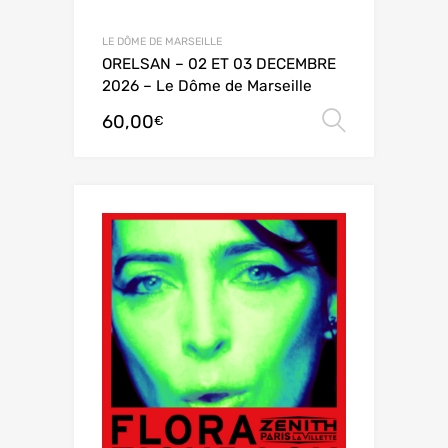
LE DÔME DE MARSEILLE
ORELSAN – 02 ET 03 DECEMBRE
2026 – Le Dôme de Marseille
60,00
Choix de
€