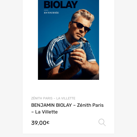
ZÉNITH PARIS – LA VILLETTE
BENJAMIN BIOLAY – Zénith Paris
– La Villette
39,00
Choix de
€