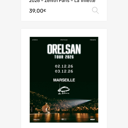
2026 – Zénith Paris – La Villette
39,00
Choix de
€