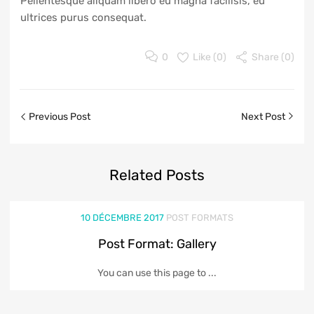
Pellentesque aliquam libero eu magna facilisis, eu
ultrices purus consequat.
0
Like (
0
)
Share (0)
Previous Post
Next Post
Related
Posts
10 DÉCEMBRE 2017
POST FORMATS
Post Format: Gallery
You can use this page to ...