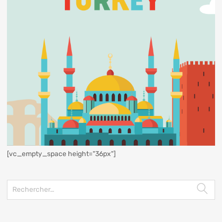
[vc_empty_space height="36px"]