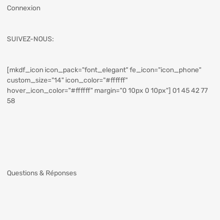
Connexion
SUIVEZ-NOUS:
[mkdf_icon icon_pack="font_elegant" fe_icon="icon_phone"
custom_size="14" icon_color="#ffffff"
hover_icon_color="#ffffff" margin="0 10px 0 10px"] 01 45 42 77
58
Questions & Réponses