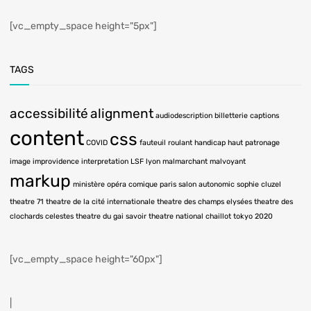
[vc_empty_space height="5px"]
TAGS
accessibilité
alignment
audiodescription
billetterie
captions
content
css
COVID
fauteuil roulant
handicap
haut patronage
image
improvidence
interpretation LSF
lyon
malmarchant
malvoyant
markup
ministère
opéra comique
paris
salon autonomic
sophie cluzel
theatre 71
theatre de la cité internationale
theatre des champs elysées
theatre des
clochards celestes
theatre du gai savoir
theatre national chaillot
tokyo 2020
[vc_empty_space height="60px"]
|