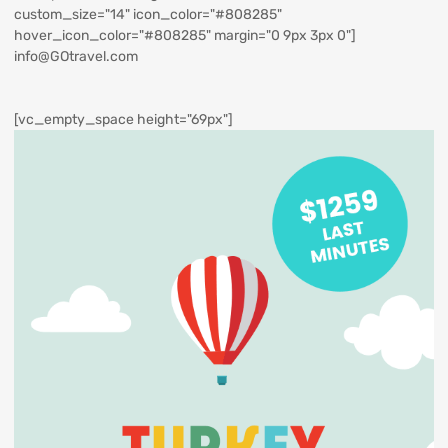
custom_size="14" icon_color="#808285"
hover_icon_color="#808285" margin="0 9px 3px 0"]
info@GOtravel.com
[vc_empty_space height="69px"]