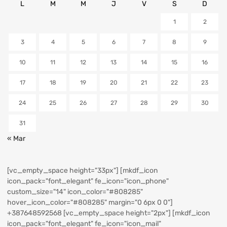
L
M
M
J
V
S
D
1
2
3
4
5
6
7
8
9
10
11
12
13
14
15
16
17
18
19
20
21
22
23
24
25
26
27
28
29
30
31
« Mar
[vc_empty_space height="33px"] [mkdf_icon
icon_pack="font_elegant" fe_icon="icon_phone"
custom_size="14" icon_color="#808285"
hover_icon_color="#808285" margin="0 6px 0 0"]
+387648592568
[vc_empty_space height="2px"] [mkdf_icon
icon_pack="font_elegant" fe_icon="icon_mail"