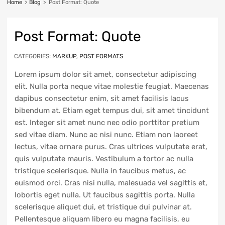
Home
>
Blog
>
Post Format: Quote
Get readers excited from
Post Format: Quote
a very first sentence
CATEGORIES:
MARKUP
,
POST FORMATS
Lorem ipsum dolor sit amet, consectetur adipiscing
elit. Nulla porta neque vitae molestie feugiat. Maecenas
dapibus consectetur enim, sit amet facilisis lacus
bibendum at. Etiam eget tempus dui, sit amet tincidunt
est. Integer sit amet nunc nec odio porttitor pretium
sed vitae diam. Nunc ac nisi nunc. Etiam non laoreet
lectus, vitae ornare purus. Cras ultrices vulputate erat,
quis vulputate mauris. Vestibulum a tortor ac nulla
tristique scelerisque. Nulla in faucibus metus, ac
euismod orci. Cras nisi nulla, malesuada vel sagittis et,
lobortis eget nulla. Ut faucibus sagittis porta. Nulla
scelerisque aliquet dui, et tristique dui pulvinar at.
Pellentesque aliquam libero eu magna facilisis, eu