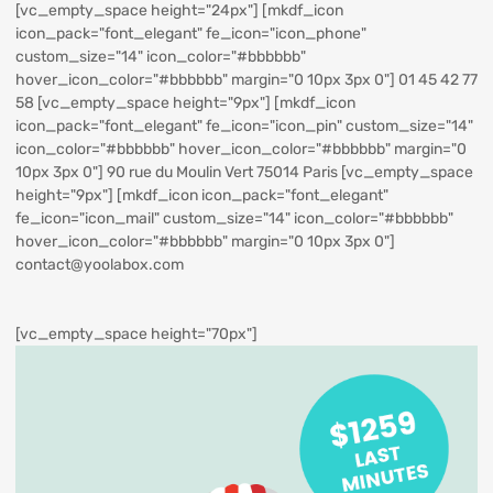
[vc_empty_space height="24px"] [mkdf_icon
icon_pack="font_elegant" fe_icon="icon_phone"
custom_size="14" icon_color="#bbbbbb"
hover_icon_color="#bbbbbb" margin="0 10px 3px 0"] 01 45 42 77
58 [vc_empty_space height="9px"] [mkdf_icon
icon_pack="font_elegant" fe_icon="icon_pin" custom_size="14"
icon_color="#bbbbbb" hover_icon_color="#bbbbbb" margin="0
10px 3px 0"] 90 rue du Moulin Vert 75014 Paris [vc_empty_space
height="9px"] [mkdf_icon icon_pack="font_elegant"
fe_icon="icon_mail" custom_size="14" icon_color="#bbbbbb"
hover_icon_color="#bbbbbb" margin="0 10px 3px 0"]
contact@yoolabox.com
[vc_empty_space height="70px"]