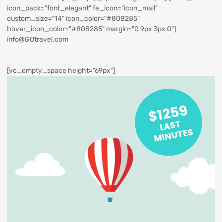
icon_pack="font_elegant" fe_icon="icon_mail"
custom_size="14" icon_color="#808285"
hover_icon_color="#808285" margin="0 9px 3px 0"]
info@GOtravel.com
[vc_empty_space height="69px"]