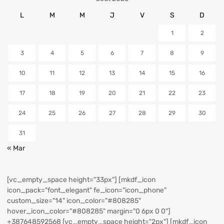
L
M
M
J
V
S
D
1
2
3
4
5
6
7
8
9
10
11
12
13
14
15
16
17
18
19
20
21
22
23
24
25
26
27
28
29
30
31
« Mar
[vc_empty_space height="33px"] [mkdf_icon
icon_pack="font_elegant" fe_icon="icon_phone"
custom_size="14" icon_color="#808285"
hover_icon_color="#808285" margin="0 6px 0 0"]
+387648592568
[vc_empty_space height="2px"] [mkdf_icon