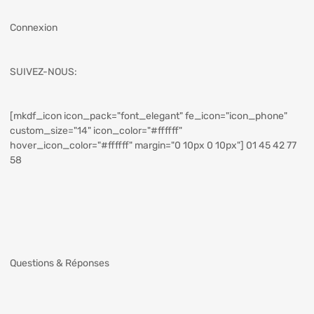
Connexion
SUIVEZ-NOUS:
[mkdf_icon icon_pack="font_elegant" fe_icon="icon_phone"
custom_size="14" icon_color="#ffffff"
hover_icon_color="#ffffff" margin="0 10px 0 10px"] 01 45 42 77
58
Questions & Réponses