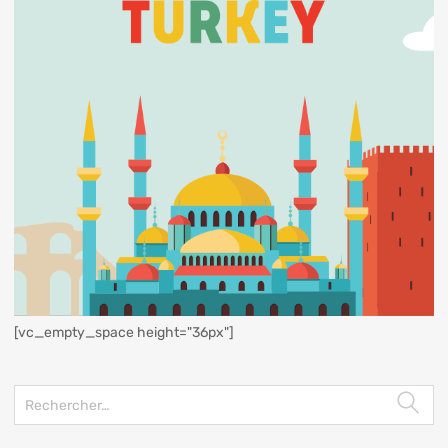
[vc_empty_space height="36px"]