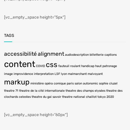
[vc_empty_space height="5px"]
TAGS
accessibilité
alignment
audiodescription
billetterie
captions
content
css
COVID
fauteuil roulant
handicap
haut patronage
image
improvidence
interpretation LSF
lyon
malmarchant
malvoyant
markup
ministère
opéra comique
paris
salon autonomic
sophie cluzel
theatre 71
theatre de la cité internationale
theatre des champs elysées
theatre des
clochards celestes
theatre du gai savoir
theatre national chaillot
tokyo 2020
[vc_empty_space height="60px"]