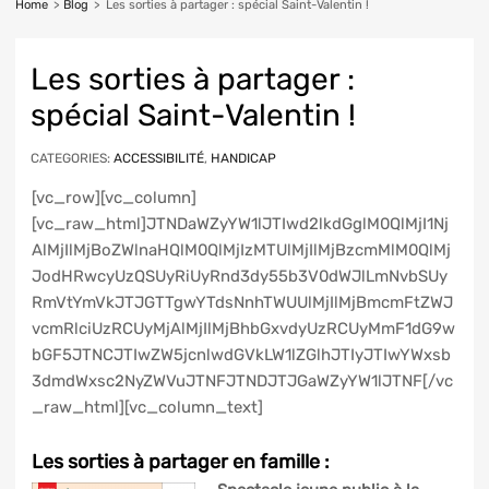
Home
>
Blog
>
Les sorties à partager : spécial Saint-Valentin !
Les sorties à partager :
spécial Saint-Valentin !
CATEGORIES:
ACCESSIBILITÉ
,
HANDICAP
[vc_row][vc_column]
[vc_raw_html]JTNDaWZyYW1lJTIwd2lkdGglM0QlMjI1Nj
AlMjIlMjBoZWlnaHQlM0QlMjIzMTUlMjIlMjBzcmMlM0QlMj
JodHRwcyUzQSUyRiUyRnd3dy55b3V0dWJlLmNvbSUy
RmVtYmVkJTJGTTgwYTdsNnhTWUUlMjIlMjBmcmFtZWJ
vcmRlciUzRCUyMjAlMjIlMjBhbGxvdyUzRCUyMmF1dG9w
bGF5JTNCJTIwZW5jcnlwdGVkLW1lZGlhJTIyJTIwYWxsb
3dmdWxsc2NyZWVuJTNFJTNDJTJGaWZyYW1lJTNF[/vc
_raw_html][vc_column_text]
Les sorties à partager en famille :