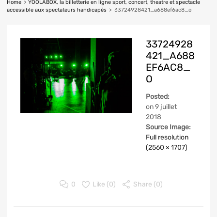
Home
>
YOOLABOX, la billetterie en ligne sport, concert, theatre et spectacle
accessible aux spectateurs handicapés
>
33724928421_a688ef6ac8_o
33724928
421_A688
EF6AC8_
O
Posted:
on
9 juillet
2018
Source Image:
Full resolution
(2560 × 1707)
0
Like (
0
)
Share (0)