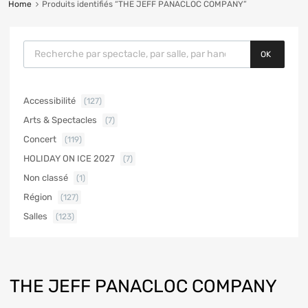
Home
Produits identifiés “THE JEFF PANACLOC COMPANY”
OK
Accessibilité
(127)
Arts & Spectacles
(7)
Concert
(119)
HOLIDAY ON ICE 2027
(7)
Non classé
(1)
Région
(127)
Salles
(123)
THE JEFF PANACLOC COMPANY