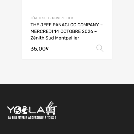
ZÉNITH SUD - MONTPELLIER
THE JEFF PANACLOC COMPANY –
MERCREDI 14 OCTOBRE 2026 –
Zénith Sud Montpellier
35,00
Choix de
€